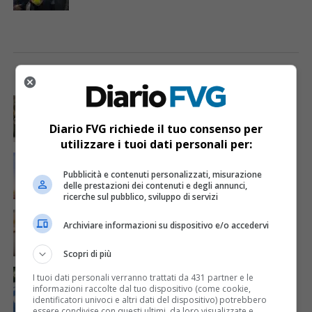
I PIÙ VISTI
ULTIME NOTIZIE
CRONACA & ATTUALITÀ
5 giorni fa
Acqua da usare con cautela nell’Udinese: ecco tutte
le frazioni sotto osservazione
Diario FVG richiede il tuo consenso per
utilizzare i tuoi dati personali per:
ECONOMIA & LAVORO
2 giorni fa
Bollette più leggere nei condomini, nuovo bando FVG
Pubblicità e contenuti personalizzati, misurazione
per l’efficientamento energetico
delle prestazioni dei contenuti e degli annunci,
ricerche sul pubblico, sviluppo di servizi
CRONACA & ATTUALITÀ
6 giorni fa
Mattia Ranghetti muore a 29 anni dopo la
Archiviare informazioni su dispositivo e/o accedervi
folgorazione alle Ferriere Nord di Osoppo
Scopri di più
CRONACA & ATTUALITÀ
4 giorni fa
I tuoi dati personali verranno trattati da 431 partner e le
Arrivano 142 nuovi poliziotti in Friuli-Venezia Giulia:
informazioni raccolte dal tuo dispositivo (come cookie,
61 saranno assegnati a Trieste
identificatori univoci e altri dati del dispositivo) potrebbero
essere condivise con questi ultimi, da loro visualizzate e