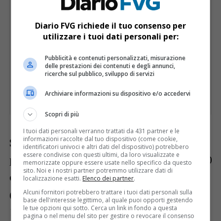
Diario FVG richiede il tuo consenso per
utilizzare i tuoi dati personali per:
Pubblicità e contenuti personalizzati, misurazione
delle prestazioni dei contenuti e degli annunci,
ricerche sul pubblico, sviluppo di servizi
Archiviare informazioni su dispositivo e/o accedervi
Scopri di più
I tuoi dati personali verranno trattati da 431 partner e le
informazioni raccolte dal tuo dispositivo (come cookie,
Stando al provvedimento, in Alto Adige è
identificatori univoci e altri dati del dispositivo) potrebbero
essere condivise con questi ultimi, da loro visualizzate e
possibile assegnare contributi fino a 15.000
memorizzate oppure essere usate nello specifico da questo
sito. Noi e i nostri partner potremmo utilizzare dati di
euro per l’apertura di esercizi di vicinato
localizzazione esatti.
Elenco dei partner
.
(negozi che lavorano in paesi con almeno
Alcuni fornitori potrebbero trattare i tuoi dati personali sulla
base dell'interesse legittimo, al quale puoi opporti gestendo
le tue opzioni qui sotto. Cerca un link in fondo a questa
150 abitanti e che vendono generi
pagina o nel menu del sito per gestire o revocare il consenso