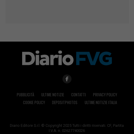
PUBBLICITÀ
ULTIME NOTIZIE
CONTATTI
PRIVACY POLICY
COOKIE POLICY
DEPOSITPHOTOS
ULTIME NOTIZIE ITALIA
Diario Editore S.r.l. © Copyright 2025 Tutti i diritti riservati. CF, Partita
I.V.A. n. 02627740026