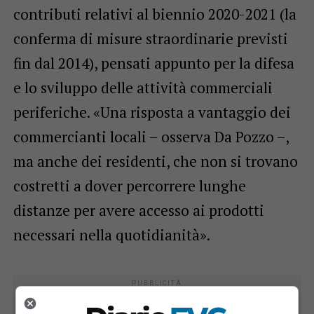
contributi relativi al biennio 2020-2021 (la
conferma di misure straordinarie previsti
fin dal 2014), pensati appunto per la difesa
e lo sviluppo delle attività commerciali
periferiche. «Una risposta a vantaggio dei
commercianti locali – osserva Da Pozzo –,
ma anche dei residenti, che non si trovano
costretti a dover percorrere lunghe
distanze per avere accesso ai prodotti
necessari nella quotidianità».