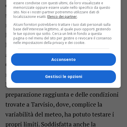
essere condivise con questi ultimi, da loro visualizzate e
dello sci partiranno per la Slovenia con la
memorizzate oppure essere usate nello specifico da questo
sito. Noi e i nostri partner potremmo utilizzare dati di
speranza di conquistare qualche podio
localizzazione esatti.
Elenco dei partner
.
nelle gare di slalom e di gigante.
Alcuni fornitori potrebbero trattare i tuoi dati personali sulla
base dell'interesse legittimo, al quale puoi opporti gestendo
Molte aspettative si riversano su Federica
le tue opzioni qui sotto. Cerca un link in fondo a questa
pagina o nel menu del sito per gestire o revocare il consenso
nelle impostazioni della privacy e dei cookie.
Brignone, a cui mancano due podi per
agganciare il primato nazionale di Debora
Acconsento
Compagnoni (16 vittorie) ed uno per
raggiungere quello di Isolde Kostner (15).
Gestisci le opzioni
Brignone si è detta soddisfatta della
preparazione raggiunta e delle condizioni
trovate a Tarvisio, dove, complice la
variabilità del meteo, ha potuto testare i
propri limiti. Soddisfatta anche la