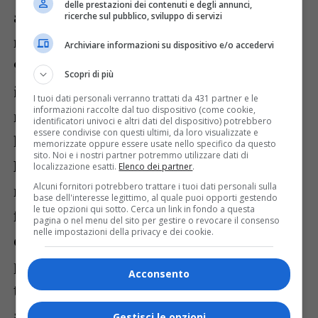
delle prestazioni dei contenuti e degli annunci,
a spinta”. Complessivamente Autovie ha
ricerche sul pubblico, sviluppo di servizi
realizzato 49 chilometri di terza corsia, sui
Archiviare informazioni su dispositivo e/o accedervi
95 previsti dal progetto iniziale
Scopri di più
investendo più di 800 milioni di euro. “Il
I tuoi dati personali verranno trattati da 431 partner e le
informazioni raccolte dal tuo dispositivo (come cookie,
nostro impegno è quello di completare
identificatori univoci e altri dati del dispositivo) potrebbero
essere condivise con questi ultimi, da loro visualizzate e
l’opera nei tempi prestabiliti – conclude
memorizzate oppure essere usate nello specifico da questo
sito. Noi e i nostri partner potremmo utilizzare dati di
Paniz -. Nonostante nell’ultimo anno e
localizzazione esatti.
Elenco dei partner
.
Alcuni fornitori potrebbero trattare i tuoi dati personali sulla
mezzo l’emergenza sanitaria abbia creato
base dell'interesse legittimo, al quale puoi opporti gestendo
le tue opzioni qui sotto. Cerca un link in fondo a questa
forti ripercussioni sotto il profilo
pagina o nel menu del sito per gestire o revocare il consenso
nelle impostazioni della privacy e dei cookie.
organizzativo dei cantieri e inciso dal
punto di vista del fatturato per il calo del
Acconsento
traffico e conseguentemente dei pedaggi
abbiamo lavorato a testa bassa e
Gestisci le opzioni