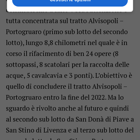
continueremo a farlo”. Ora l’attenzione è
tutta concentrata sul tratto Alvisopoli –
Portogruaro (primo sub lotto del secondo
lotto), lungo 8,8 chilometri nel quale è in
corso il rifacimento di ben 24 opere (8
sottopassi, 8 scatolari per la raccolta delle
acque, 5 cavalcavia e 3 ponti). L’obiettivo è
quello di concludere il tratto Alvisopoli –
Portogruaro entro la fine del 2022. Ma lo
sguardo è rivolto anche al futuro e quindi
al secondo sub lotto da San Donà di Piave a
San Stino di Livenza e al terzo sub lotto del