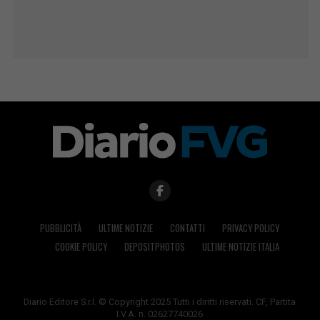
PUBBLICITÀ
ULTIME NOTIZIE
CONTATTI
PRIVACY POLICY
COOKIE POLICY
DEPOSITPHOTOS
ULTIME NOTIZIE ITALIA
Diario Editore S.r.l. © Copyright 2025 Tutti i diritti riservati. CF, Partita
I.V.A. n. 02627740026