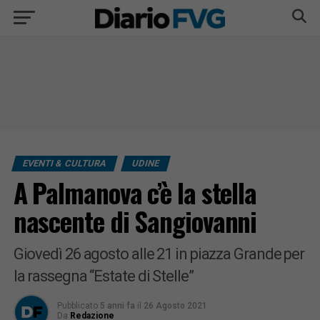
EVENTI & CULTURA
UDINE
A Palmanova c’è la stella
nascente di Sangiovanni
Giovedì 26 agosto alle 21 in piazza Grande per
la rassegna “Estate di Stelle”
Pubblicato
5 anni fa
il
26 Agosto 2021
Da
Redazione