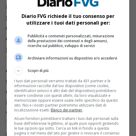
musica, una pioggia di certificazioni
Diario FVG richiede il tuo consenso per
platino e oro (EP “Sangiovanni” doppio
utilizzare i tuoi dati personali per:
disco di platino, “Malibu” cinque volte
Pubblicità e contenuti personalizzati, misurazione
disco di platino, “Lady” triplo disco di
delle prestazioni dei contenuti e degli annunci,
ricerche sul pubblico, sviluppo di servizi
platino, “Tutta la notte” disco di platino,
“Guccy bag” disco d’oro, “Hype” disco
Archiviare informazioni su dispositivo e/o accedervi
d’oro) e oltre centosessanta milioni di
Scopri di più
streaming su Spotify che lo consacrano
I tuoi dati personali verranno trattati da 431 partner e le
informazioni raccolte dal tuo dispositivo (come cookie,
come la nuova popstar della musica
identificatori univoci e altri dati del dispositivo) potrebbero
essere condivise con questi ultimi, da loro visualizzate e
memorizzate oppure essere usate nello specifico da questo
italiana. “Sangiovanni” è il disco più
sito. Noi e i nostri partner potremmo utilizzare dati di
localizzazione esatti.
Elenco dei partner
.
venduto del 2021 nella prima settimana e
Alcuni fornitori potrebbero trattare i tuoi dati personali sulla
“Malibu” è il singolo più venduto del 2021
base dell'interesse legittimo, al quale puoi opporti gestendo
le tue opzioni qui sotto. Cerca un link in fondo a questa
nella prima settimana. Sangiovanni con i
pagina o nel menu del sito per gestire o revocare il consenso