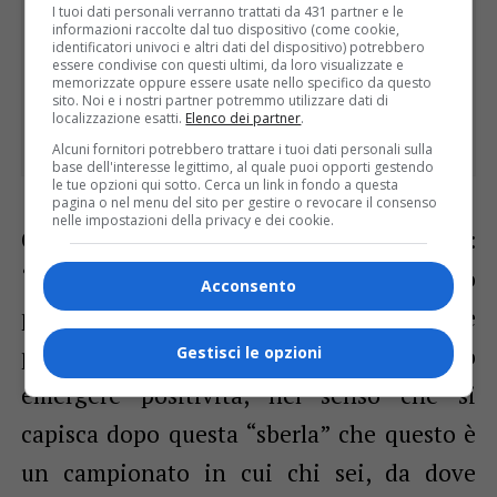
I tuoi dati personali verranno trattati da 431 partner e le
informazioni raccolte dal tuo dispositivo (come cookie,
identificatori univoci e altri dati del dispositivo) potrebbero
essere condivise con questi ultimi, da loro visualizzate e
memorizzate oppure essere usate nello specifico da questo
sito. Noi e i nostri partner potremmo utilizzare dati di
localizzazione esatti.
Elenco dei partner
.
Alcuni fornitori potrebbero trattare i tuoi dati personali sulla
base dell'interesse legittimo, al quale puoi opporti gestendo
le tue opzioni qui sotto. Cerca un link in fondo a questa
pagina o nel menu del sito per gestire o revocare il consenso
nelle impostazioni della privacy e dei cookie.
Coach
Boniciolli
ha, infatti, dichiarato:
“Ho un profondo dispiacere per il nostro
Acconsento
pubblico e per il nostro presidente. A me
piace pensare che dalle negatività possano
Gestisci le opzioni
emergere positività, nel senso che si
capisca dopo questa “sberla” che questo è
un campionato in cui chi sei, da dove