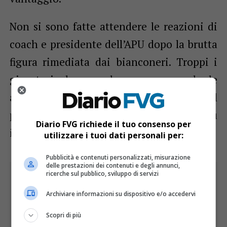
Non si sono fatte attendere le reazioni di
coach e presidente dell’APU dopo la brutta
figura rimediata dai bianconeri. Troppi i
giocatori che non han reso secondo le
aspettative, in particolare tra quelli dal
pedigree (e dallo stipendio) più
Diario FVG richiede il tuo consenso per
importante.
utilizzare i tuoi dati personali per:
Pubblicità e contenuti personalizzati, misurazione
delle prestazioni dei contenuti e degli annunci,
ricerche sul pubblico, sviluppo di servizi
Archiviare informazioni su dispositivo e/o accedervi
Scopri di più