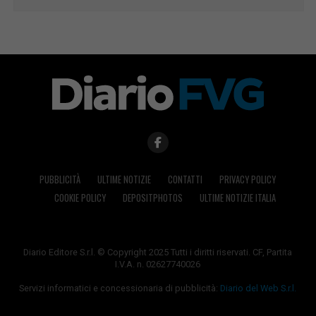
PUBBLICITÀ
ULTIME NOTIZIE
CONTATTI
PRIVACY POLICY
COOKIE POLICY
DEPOSITPHOTOS
ULTIME NOTIZIE ITALIA
Diario Editore S.r.l. © Copyright 2025 Tutti i diritti riservati. CF, Partita
I.V.A. n. 02627740026
Servizi informatici e concessionaria di pubblicità:
Diario del Web S.r.l.