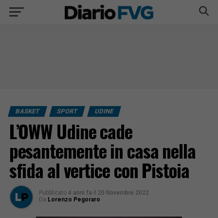
BASKET
SPORT
UDINE
L’OWW Udine cade
pesantemente in casa nella
sfida al vertice con Pistoia
Pubblicato
4 anni fa
il
20 Novembre 2022
Da
Lorenzo Pegoraro