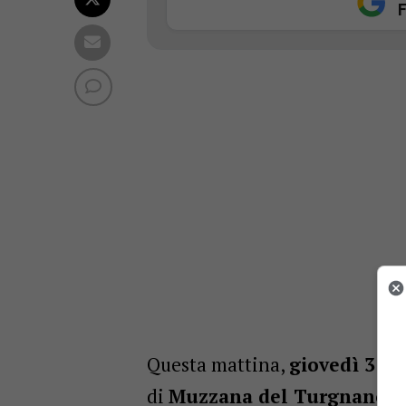
F
Questa mattina,
giovedì 3 ap
di
Muzzana del Turgnano
. 