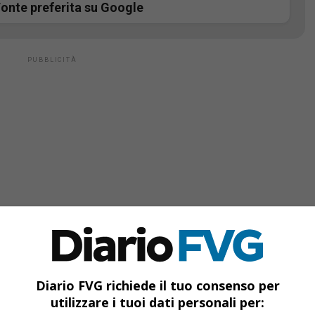
onte preferita su Google
rile
, un tragico incidente ha scosso il comune
Diario FVG richiede il tuo consenso per
utilizzare i tuoi dati personali per:
Lungo la
strada regionale 353
, un’
auto e un