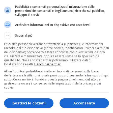
frontalmente
. L’impatto è stato talmente
Pubblicità e contenuti personalizzati, misurazione delle
prestazioni dei contenuti e degli annunci, ricerche sul pubblico,
o sbalzato in un fossato a bordo carreggiata.
sviluppo di servizi
Archiviare informazioni su dispositivo e/o accedervi
i primi soccorritori
Scopri di più
to alle
8:10
, quando
tre vigili del fuoco
,
I tuoi dati personali verranno trattati da 431 partner e le informazioni
i sono imbattuti nella scena dell’incidente.
raccolte dal tuo dispositivo (come cookie, identificatori univoci e altri dati
del dispositivo) potrebbero essere condivise con questi ultimi, da loro
visualizzate e memorizzate oppure essere usate nello specifico da
tato la
centrale operativa
, attivando
questo sito. Noi e i nostri partner potremmo utilizzare dati di
localizzazione esatti.
Elenco dei partner
.
i emergenza.
Alcuni fornitori potrebbero trattare i tuoi dati personali sulla base
dell'interesse legittimo, al quale puoi opporti gestendo le tue opzioni qui
o
sotto. Cerca un link in fondo a questa pagina o nel menu del sito per
gestire o revocare il consenso nelle impostazioni della privacy e dei
cookie.
del fuoco di
Latisana e Cervignano
,
isoccorso
e dall’
autogru del comando di
Gestisci le opzioni
Acconsento
curezza i veicoli
, hanno usato
cesoie e