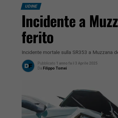
UDINE
Incidente a Muzz
ferito
Incidente mortale sulla SR353 a Muzzana de
Pubblicato
1 anno fa
il
3 Aprile 2025
Da
Filippo Tomei