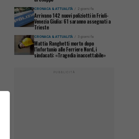
CRONACA & ATTUALITÀ
2 giorni fa
Arrivano 142 nuovi poliziotti in Friuli-
Venezia Giulia: 61 saranno assegnati a
Trieste
CRONACA & ATTUALITÀ
3 giorni fa
Mattia Ranghetti morto dopo
l’infortunio alle Ferriere Nord, i
sindacati: «Tragedia inaccettabile»
PUBBLICITÀ