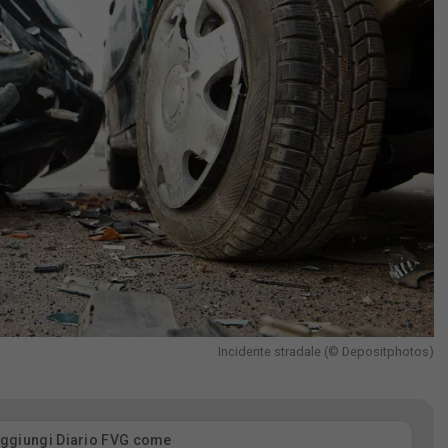
Incidente stradale (© Depositphotos)
ggiungi Diario FVG come