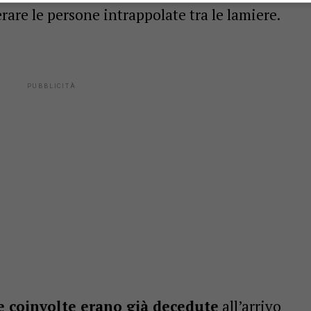
rare le persone intrappolate tra le lamiere.
e coinvolte erano già decedute
all’arrivo