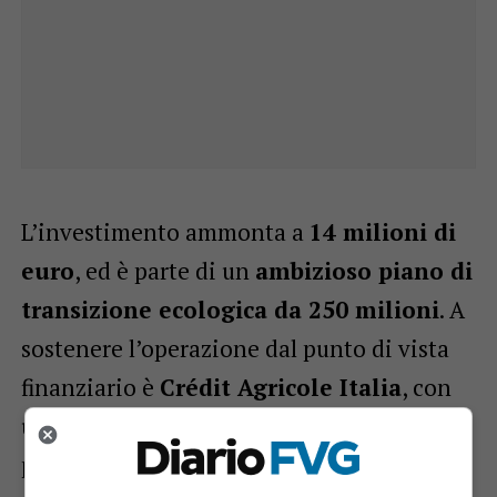
L’investimento ammonta a
14 milioni di
euro
, ed è parte di un
ambizioso piano di
transizione ecologica da 250 milioni
. A
sostenere l’operazione dal punto di vista
finanziario è
Crédit Agricole Italia
, con
un contributo di 10 milioni nell’ambito del
programma Net Zero, grazie anche ai fondi