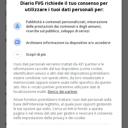
messi a disposizione dalla
Banca Europea
Diario FVG richiede il tuo consenso per
utilizzare i tuoi dati personali per:
per gli Investimenti
.
Pubblicità e contenuti personalizzati, misurazione
Fantoni, un modello di industria
delle prestazioni dei contenuti e degli annunci,
ricerche sul pubblico, sviluppo di servizi
green
Archiviare informazioni su dispositivo e/o accedervi
Il presidente
Paolo Fantoni
ha ribadito la
Scopri di più
filosofia green dell’azienda: “La nostra è
I tuoi dati personali verranno trattati da 431 partner e le
informazioni raccolte dal tuo dispositivo (come cookie,
un’industria energivora, ma stiamo
identificatori univoci e altri dati del dispositivo) potrebbero
essere condivise con questi ultimi, da loro visualizzate e
investendo per
ridurre la dipendenza
memorizzate oppure essere usate nello specifico da questo
sito. Noi e i nostri partner potremmo utilizzare dati di
dal mercato energetico
e allo stesso
localizzazione esatti.
Elenco dei partner
.
Alcuni fornitori potrebbero trattare i tuoi dati personali sulla
tempo
abbattere l’impatto ambientale
”.
base dell'interesse legittimo, al quale puoi opporti gestendo
le tue opzioni qui sotto. Cerca un link in fondo a questa
Attualmente, Fantoni già produce il
70%
pagina o nel menu del sito per gestire o revocare il consenso
nelle impostazioni della privacy e dei cookie.
del proprio fabbisogno energetico
da