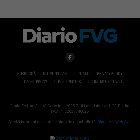
PUBBLICITÀ
ULTIME NOTIZIE
CONTATTI
PRIVACY POLICY
COOKIE POLICY
DEPOSITPHOTOS
ULTIME NOTIZIE ITALIA
Diario Editore S.r.l. © Copyright 2025 Tutti i diritti riservati. CF, Partita
I.V.A. n. 02627740026
Servizi informatici e concessionaria di pubblicità:
Diario del Web S.r.l.