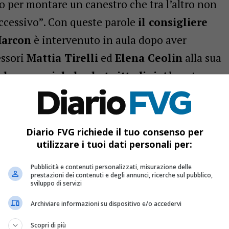
o per montare un canestro che tra l’altro non
ccessivo”. Con queste parole
il consigliere
Marcon
è intervenuto in aula dopo aver
essori
Mattia Tirelli
ed
Elena Ceolin
alla sua
i
due campi da basket cittadini
. Al centro
ampetto di
via Rotate
, nel quartiere
Rorai
, e
alentino
, realizzato in sostituzione
Diario FVG richiede il tuo consenso per
utilizzare i tuoi dati personali per:
Pubblicità e contenuti personalizzati, misurazione delle
prestazioni dei contenuti e degli annunci, ricerche sul pubblico,
sviluppo di servizi
al Belgio: la Guardia di Finanza sequestra 50 chili di
Archiviare informazioni su dispositivo e/o accedervi
Scopri di più
della Camera di Commercio di Pordenone-Udine, scatta