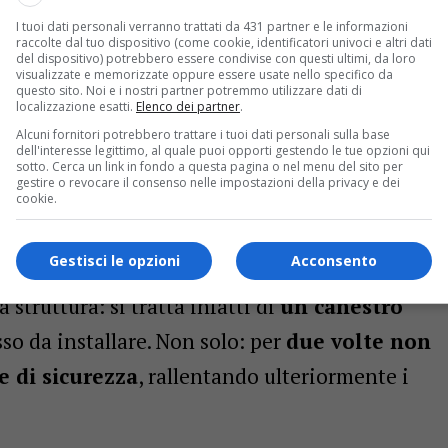
I tuoi dati personali verranno trattati da 431 partner e le informazioni
raccolte dal tuo dispositivo (come cookie, identificatori univoci e altri dati
e l’efficienza energetica: aumentano le case green e
del dispositivo) potrebbero essere condivise con questi ultimi, da loro
visualizzate e memorizzate oppure essere usate nello specifico da
questo sito. Noi e i nostri partner potremmo utilizzare dati di
localizzazione esatti.
Elenco dei partner
.
Alcuni fornitori potrebbero trattare i tuoi dati personali sulla base
o che non arriva mai
dell'interesse legittimo, al quale puoi opporti gestendo le tue opzioni qui
sotto. Cerca un link in fondo a questa pagina o nel menu del sito per
gestire o revocare il consenso nelle impostazioni della privacy e dei
rda la
mancata sistemazione del canestro
cookie.
 a oltre un anno di distanza dall’avvio
Gestisci le opzioni
Acconsento
to spiegato dall’assessore
Tirelli
, il problema
a struttura: si tratta infatti di
un canestro
sso da installare. Non solo: per
due volte non
e di sicurezza
, rallentando ulteriormente i