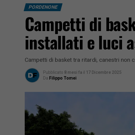
PORDENONE
Campetti di bask
installati e luci 
Campetti di basket tra ritardi, canestri non c
Pubblicato
8 mesi fa
il
17 Dicembre 2025
Da
Filippo Tomei