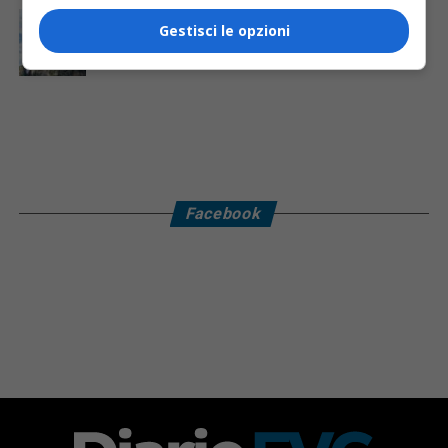
CRONACA & ATTUALITÀ
2 giorni fa
Gestisci le opzioni
Padre e due figli bloccati a 2.400 metri sul Monte
Canin: salvati uno alla volta dall’elicottero
Facebook