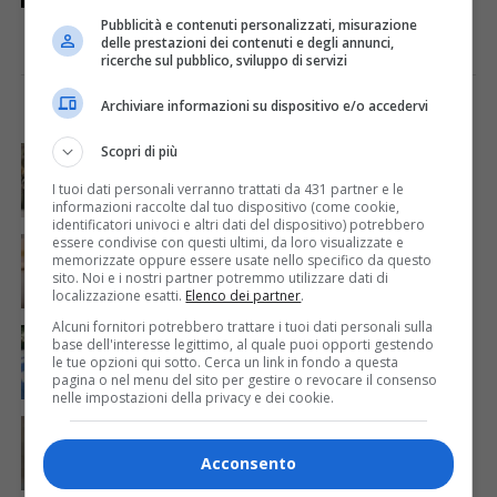
Pubblicità e contenuti personalizzati, misurazione
delle prestazioni dei contenuti e degli annunci,
ricerche sul pubblico, sviluppo di servizi
Archiviare informazioni su dispositivo e/o accedervi
I PIÙ VISTI
ULTIME NOTIZIE
CRONACA & ATTUALITÀ
Scopri di più
3 giorni fa
Acqua da usare con cautela nell’Udinese: ecco tutte
le frazioni sotto osservazione
I tuoi dati personali verranno trattati da 431 partner e le
informazioni raccolte dal tuo dispositivo (come cookie,
identificatori univoci e altri dati del dispositivo) potrebbero
CRONACA & ATTUALITÀ
4 giorni fa
essere condivise con questi ultimi, da loro visualizzate e
Mattia Ranghetti muore a 29 anni dopo la
memorizzate oppure essere usate nello specifico da questo
folgorazione alle Ferriere Nord di Osoppo
sito. Noi e i nostri partner potremmo utilizzare dati di
localizzazione esatti.
Elenco dei partner
.
Alcuni fornitori potrebbero trattare i tuoi dati personali sulla
CRONACA & ATTUALITÀ
2 giorni fa
base dell'interesse legittimo, al quale puoi opporti gestendo
Arrivano 142 nuovi poliziotti in Friuli-Venezia Giulia:
le tue opzioni qui sotto. Cerca un link in fondo a questa
61 saranno assegnati a Trieste
pagina o nel menu del sito per gestire o revocare il consenso
nelle impostazioni della privacy e dei cookie.
CRONACA & ATTUALITÀ
4 giorni fa
Mattia Ranghetti morto dopo l’infortunio alle
Ferriere Nord, i sindacati: «Tragedia inaccettabile»
Acconsento