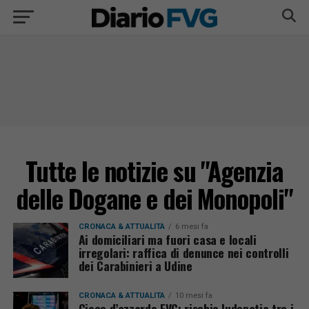
Tutte le notizie su "Agenzia
delle Dogane e dei Monopoli"
CRONACA & ATTUALITÀ
6 mesi fa
Ai domiciliari ma fuori casa e locali
irregolari: raffica di denunce nei controlli
dei Carabinieri a Udine
CRONACA & ATTUALITÀ
10 mesi fa
Gioco d’azzardo FVG: rischio ludopatia tra i