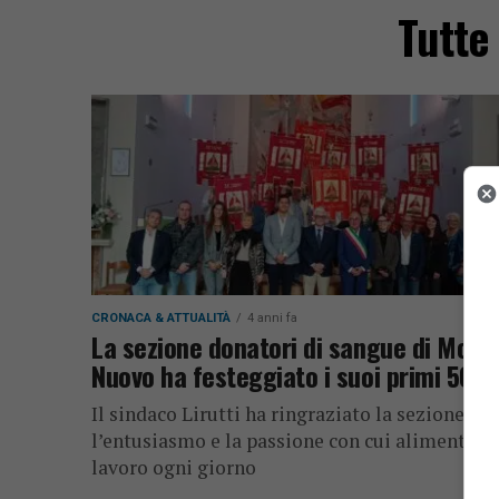
Tutte
CRONACA & ATTUALITÀ
4 anni fa
La sezione donatori di sangue di Molin
Nuovo ha festeggiato i suoi primi 50 a
Il sindaco Lirutti ha ringraziato la sezione per
l’entusiasmo e la passione con cui alimentano 
lavoro ogni giorno