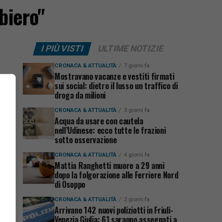
biero"
I PIÙ VISTI
ULTIME NOTIZIE
CRONACA & ATTUALITÀ
7 giorni fa
Mostravano vacanze e vestiti firmati
sui social: dietro il lusso un traffico di
droga da milioni
CRONACA & ATTUALITÀ
3 giorni fa
Acqua da usare con cautela
nell’Udinese: ecco tutte le frazioni
sotto osservazione
CRONACA & ATTUALITÀ
4 giorni fa
Mattia Ranghetti muore a 29 anni
dopo la folgorazione alle Ferriere Nord
di Osoppo
CRONACA & ATTUALITÀ
2 giorni fa
Arrivano 142 nuovi poliziotti in Friuli-
Venezia Giulia: 61 saranno assegnati a