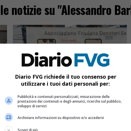
 le notizie su "Alessandro Bar
Diario FVG richiede il tuo consenso per
utilizzare i tuoi dati personali per:
CRONACA & ATTUALITÀ
7 anni fa
Dono del sangue: il 2020 di Tavagnacco
nni
inizia nel segno della solidarietà
Pubblicità e contenuti personalizzati, misurazione delle
prestazioni dei contenuti e degli annunci, ricerche sul pubblico,
sviluppo di servizi
La sezione Afds di Molin Nuovo ha organizzato
il
l’evento “Autoemoteca d'inverno” a Feletto
Archiviare informazioni su dispositivo e/o accedervi
Umberto
Scopri di più