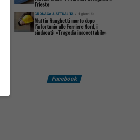
Trieste
CRONACA & ATTUALITÀ
4 giorni fa
Mattia Ranghetti morto dopo
l’infortunio alle Ferriere Nord, i
sindacati: «Tragedia inaccettabile»
Facebook