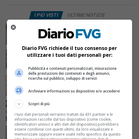
I PIÙ VISTI
ULTIME NOTIZIE
CRONACA & ATTUALITÀ
6 giorni fa
Mostravano vacanze e vestiti firmati sui social:
dietro il lusso un traffico di droga da milioni
Diario FVG richiede il tuo consenso per
CRONACA & ATTUALITÀ
2 giorni fa
utilizzare i tuoi dati personali per:
Acqua da usare con cautela nell’Udinese: ecco tutte
le frazioni sotto osservazione
Pubblicità e contenuti personalizzati, misurazione
delle prestazioni dei contenuti e degli annunci,
CRONACA & ATTUALITÀ
3 giorni fa
ricerche sul pubblico, sviluppo di servizi
Mattia Ranghetti muore a 29 anni dopo la
folgorazione alle Ferriere Nord di Osoppo
Archiviare informazioni su dispositivo e/o accedervi
CRONACA & ATTUALITÀ
2 giorni fa
Scopri di più
Arrivano 142 nuovi poliziotti in Friuli-Venezia Giulia:
61 saranno assegnati a Trieste
I tuoi dati personali verranno trattati da 431 partner e le
informazioni raccolte dal tuo dispositivo (come cookie,
identificatori univoci e altri dati del dispositivo) potrebbero
CRONACA & ATTUALITÀ
3 giorni fa
essere condivise con questi ultimi, da loro visualizzate e
Mattia Ranghetti morto dopo l’infortunio alle
memorizzate oppure essere usate nello specifico da questo
Ferriere Nord, i sindacati: «Tragedia inaccettabile»