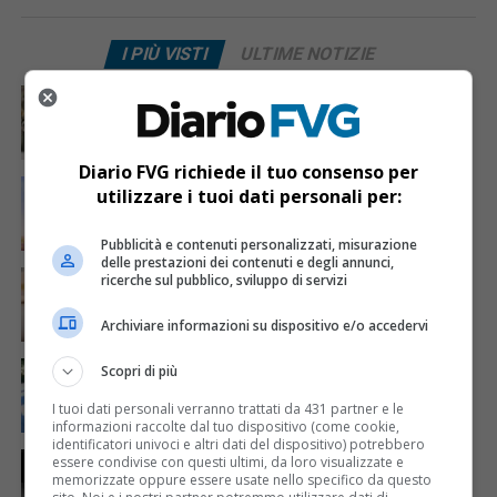
I PIÙ VISTI
ULTIME NOTIZIE
CRONACA & ATTUALITÀ
5 giorni fa
Acqua da usare con cautela nell’Udinese: ecco tutte
le frazioni sotto osservazione
Diario FVG richiede il tuo consenso per
ECONOMIA & LAVORO
2 giorni fa
utilizzare i tuoi dati personali per:
Bollette più leggere nei condomini, nuovo bando FVG
per l’efficientamento energetico
Pubblicità e contenuti personalizzati, misurazione
delle prestazioni dei contenuti e degli annunci,
CRONACA & ATTUALITÀ
6 giorni fa
ricerche sul pubblico, sviluppo di servizi
Mattia Ranghetti muore a 29 anni dopo la
folgorazione alle Ferriere Nord di Osoppo
Archiviare informazioni su dispositivo e/o accedervi
CRONACA & ATTUALITÀ
4 giorni fa
Scopri di più
Arrivano 142 nuovi poliziotti in Friuli-Venezia Giulia:
61 saranno assegnati a Trieste
I tuoi dati personali verranno trattati da 431 partner e le
informazioni raccolte dal tuo dispositivo (come cookie,
identificatori univoci e altri dati del dispositivo) potrebbero
CRONACA & ATTUALITÀ
2 giorni fa
essere condivise con questi ultimi, da loro visualizzate e
Due terremoti in poche ore scuotono la Croazia: la
memorizzate oppure essere usate nello specifico da questo
scossa più forte sul Quarnero