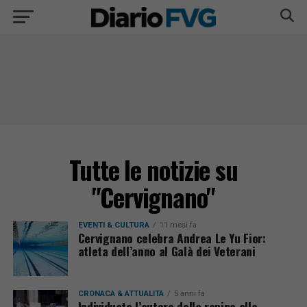
Tutte le notizie su
"Cervignano"
EVENTI & CULTURA
11 mesi fa
Cervignano celebra Andrea Le Yu Fior:
atleta dell’anno al Galà dei Veterani
CRONACA & ATTUALITÀ
5 anni fa
Individuato l’autore della rapina alla