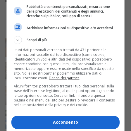
Pubblicità e contenuti personalizzati, misurazione
delle prestazioni dei contenuti e degli annunci,
ricerche sul pubblico, sviluppo di servizi
Archiviare informazioni su dispositivo e/o accedervi
I PIÙ VISTI
ULTIME NOTIZIE
CRONACA & ATTUALITÀ
Scopri di più
6 giorni fa
Mostravano vacanze e vestiti firmati sui social:
dietro il lusso un traffico di droga da milioni
I tuoi dati personali verranno trattati da 431 partner e le
informazioni raccolte dal tuo dispositivo (come cookie,
identificatori univoci e altri dati del dispositivo) potrebbero
CRONACA & ATTUALITÀ
2 giorni fa
essere condivise con questi ultimi, da loro visualizzate e
Acqua da usare con cautela nell’Udinese: ecco tutte
memorizzate oppure essere usate nello specifico da questo
le frazioni sotto osservazione
sito. Noi e i nostri partner potremmo utilizzare dati di
localizzazione esatti.
Elenco dei partner
.
Alcuni fornitori potrebbero trattare i tuoi dati personali sulla
CRONACA & ATTUALITÀ
3 giorni fa
base dell'interesse legittimo, al quale puoi opporti gestendo
Mattia Ranghetti muore a 29 anni dopo la
le tue opzioni qui sotto. Cerca un link in fondo a questa
folgorazione alle Ferriere Nord di Osoppo
pagina o nel menu del sito per gestire o revocare il consenso
nelle impostazioni della privacy e dei cookie.
CRONACA & ATTUALITÀ
2 giorni fa
Arrivano 142 nuovi poliziotti in Friuli-Venezia Giulia:
61 saranno assegnati a Trieste
Acconsento