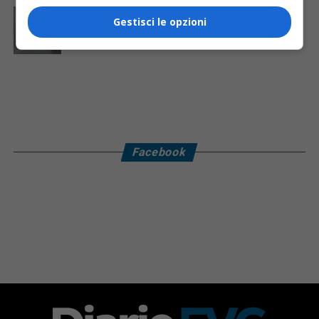
CRONACA & ATTUALITÀ
3 giorni fa
Gestisci le opzioni
Mattia Ranghetti morto dopo l’infortunio alle
Ferriere Nord, i sindacati: «Tragedia inaccettabile»
Facebook