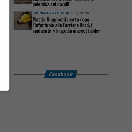
polemica sui cavalli
CRONACA & ATTUALITÀ
3 giorni fa
Mattia Ranghetti morto dopo
l’infortunio alle Ferriere Nord, i
sindacati: «Tragedia inaccettabile»
Facebook