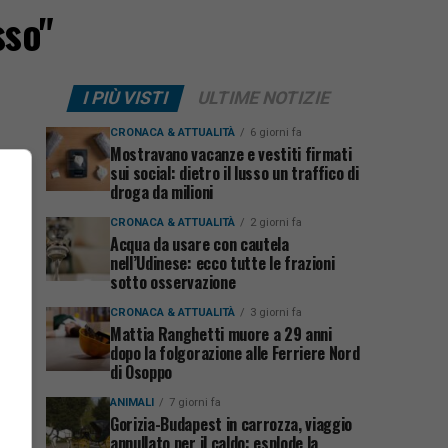
sso"
I PIÙ VISTI
ULTIME NOTIZIE
CRONACA & ATTUALITÀ
6 giorni fa
Mostravano vacanze e vestiti firmati
sui social: dietro il lusso un traffico di
droga da milioni
CRONACA & ATTUALITÀ
2 giorni fa
Acqua da usare con cautela
nell’Udinese: ecco tutte le frazioni
sotto osservazione
CRONACA & ATTUALITÀ
3 giorni fa
Mattia Ranghetti muore a 29 anni
dopo la folgorazione alle Ferriere Nord
di Osoppo
ANIMALI
7 giorni fa
Gorizia-Budapest in carrozza, viaggio
annullato per il caldo: esplode la