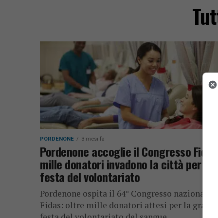
Tut
PORDENONE
3 mesi fa
Pordenone accoglie il Congresso Fidas
mille donatori invadono la città per la
festa del volontariato
Pordenone ospita il 64° Congresso nazionale
Fidas: oltre mille donatori attesi per la grand
festa del volontariato del sangue