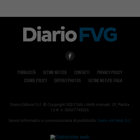
PUBBLICITÀ
ULTIME NOTIZIE
CONTATTI
PRIVACY POLICY
COOKIE POLICY
DEPOSITPHOTOS
ULTIME NOTIZIE ITALIA
Diario Editore S.r.l. © Copyright 2025 Tutti i diritti riservati. CF, Partita
I.V.A. n. 02627740026
Servizi informatici e concessionaria di pubblicità:
Diario del Web S.r.l.