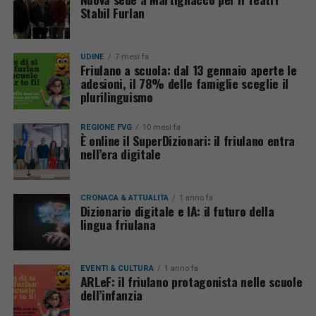
Stabil Furlan
UDINE
7 mesi fa
Friulano a scuola: dal 13 gennaio aperte le
adesioni, il 78% delle famiglie sceglie il
plurilinguismo
REGIONE FVG
10 mesi fa
È online il SuperDizionari: il friulano entra
nell’era digitale
CRONACA & ATTUALITÀ
1 anno fa
Dizionario digitale e IA: il futuro della
lingua friulana
EVENTI & CULTURA
1 anno fa
ARLeF: il friulano protagonista nelle scuole
dell’infanzia