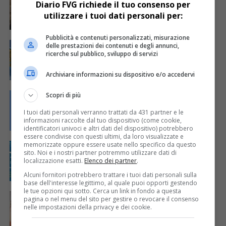
Potenziamento dei programmi Rai in
Diario FVG richiede il tuo consenso per
friulano: mozione approvata all’unanimità
utilizzare i tuoi dati personali per:
Pubblicità e contenuti personalizzati, misurazione
CRONACA & ATTUALITÀ
5 anni fa
delle prestazioni dei contenuti e degli annunci,
ARLeF: al via la consegna della bandiera
ricerche sul pubblico, sviluppo di servizi
del Friuli nei Comuni
Archiviare informazioni su dispositivo e/o accedervi
CRONACA & ATTUALITÀ
5 anni fa
Scopri di più
“Fieste de Patrie dal Friûl”: bando ARLeF
per i Comuni
I tuoi dati personali verranno trattati da 431 partner e le
informazioni raccolte dal tuo dispositivo (come cookie,
identificatori univoci e altri dati del dispositivo) potrebbero
essere condivise con questi ultimi, da loro visualizzate e
memorizzate oppure essere usate nello specifico da questo
EVENTI & CULTURA
6 anni fa
ARLeF: online un corso per imparare la
sito. Noi e i nostri partner potremmo utilizzare dati di
marilenghe
localizzazione esatti.
Elenco dei partner
.
Alcuni fornitori potrebbero trattare i tuoi dati personali sulla
base dell'interesse legittimo, al quale puoi opporti gestendo
le tue opzioni qui sotto. Cerca un link in fondo a questa
EVENTI & CULTURA
6 anni fa
pagina o nel menu del sito per gestire o revocare il consenso
ARLeF: corso di formazione per lavorare
nelle impostazioni della privacy e dei cookie.
con la lingua friulana