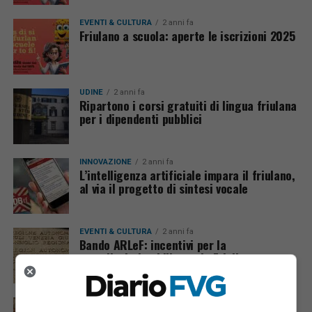
EVENTI & CULTURA
2 anni fa
Friulano a scuola: aperte le iscrizioni 2025
UDINE
2 anni fa
Ripartono i corsi gratuiti di lingua friulana
per i dipendenti pubblici
INNOVAZIONE
2 anni fa
L’intelligenza artificiale impara il friulano,
al via il progetto di sintesi vocale
EVENTI & CULTURA
2 anni fa
Bando ARLeF: incentivi per la
cartellonistica bilingue in Friuli
POLITICA
2 anni fa