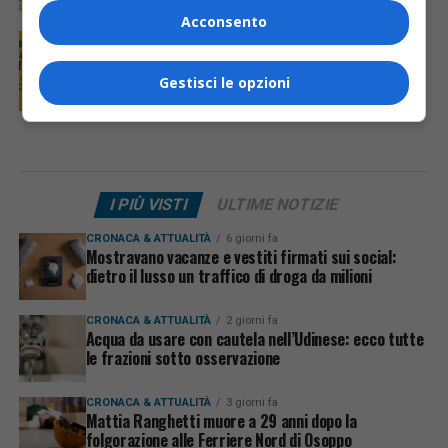
Acconsento
EVENTI & CULTURA
7 anni fa
Nuova campagna dell’ARLeF per la scelta
del friulano a scuola
Gestisci le opzioni
I PIÙ VISTI
ULTIME NOTIZIE
CRONACA & ATTUALITÀ
6 giorni fa
Mostravano vacanze e vestiti firmati sui social:
dietro il lusso un traffico di droga da milioni
CRONACA & ATTUALITÀ
2 giorni fa
Acqua da usare con cautela nell’Udinese: ecco tutte
le frazioni sotto osservazione
CRONACA & ATTUALITÀ
3 giorni fa
Mattia Ranghetti muore a 29 anni dopo la
folgorazione alle Ferriere Nord di Osoppo