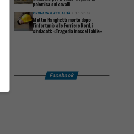
polemica sui cavalli
CRONACA & ATTUALITÀ
3 giorni fa
Mattia Ranghetti morto dopo
l’infortunio alle Ferriere Nord, i
sindacati: «Tragedia inaccettabile»
Facebook