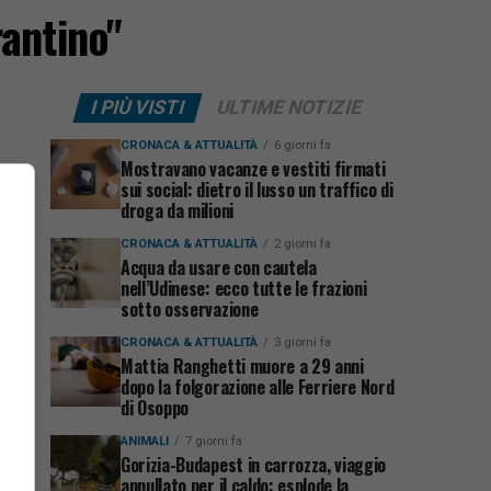
rantino"
I PIÙ VISTI
ULTIME NOTIZIE
CRONACA & ATTUALITÀ
6 giorni fa
Mostravano vacanze e vestiti firmati
sui social: dietro il lusso un traffico di
droga da milioni
CRONACA & ATTUALITÀ
2 giorni fa
Acqua da usare con cautela
nell’Udinese: ecco tutte le frazioni
sotto osservazione
CRONACA & ATTUALITÀ
3 giorni fa
Mattia Ranghetti muore a 29 anni
dopo la folgorazione alle Ferriere Nord
di Osoppo
ANIMALI
7 giorni fa
Gorizia-Budapest in carrozza, viaggio
annullato per il caldo: esplode la