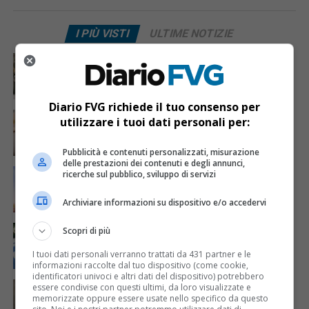
I PIÙ VISTI
ULTIME NOTIZIE
CRONACA & ATTUALITÀ
3 giorni fa
Acqua da usare con cautela nell’Udinese: ecco tutte
le frazioni sotto osservazione
Diario FVG richiede il tuo consenso per
CRONACA & ATTUALITÀ
4 giorni fa
utilizzare i tuoi dati personali per:
Mattia Ranghetti muore a 29 anni dopo la
folgorazione alle Ferriere Nord di Osoppo
Pubblicità e contenuti personalizzati, misurazione
delle prestazioni dei contenuti e degli annunci,
ECONOMIA & LAVORO
6 ore fa
ricerche sul pubblico, sviluppo di servizi
Bollette più leggere nei condomini, nuovo bando FVG
per l’efficientamento energetico
Archiviare informazioni su dispositivo e/o accedervi
CRONACA & ATTUALITÀ
2 giorni fa
Scopri di più
Arrivano 142 nuovi poliziotti in Friuli-Venezia Giulia:
61 saranno assegnati a Trieste
I tuoi dati personali verranno trattati da 431 partner e le
informazioni raccolte dal tuo dispositivo (come cookie,
identificatori univoci e altri dati del dispositivo) potrebbero
CRONACA & ATTUALITÀ
4 giorni fa
essere condivise con questi ultimi, da loro visualizzate e
Mattia Ranghetti morto dopo l’infortunio alle
memorizzate oppure essere usate nello specifico da questo
Ferriere Nord, i sindacati: «Tragedia inaccettabile»