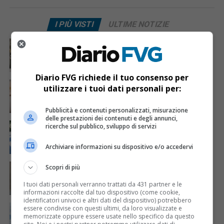
I PIÙ VISTI
ULTIME NOTIZIE
CRONACA & ATTUALITÀ
3 giorni fa
Acqua da usare con cautela nell’Udinese: ecco tutte
le frazioni sotto osservazione
Diario FVG richiede il tuo consenso per
CRONACA & ATTUALITÀ
4 giorni fa
utilizzare i tuoi dati personali per:
Mattia Ranghetti muore a 29 anni dopo la
folgorazione alle Ferriere Nord di Osoppo
Pubblicità e contenuti personalizzati, misurazione
delle prestazioni dei contenuti e degli annunci,
CRONACA & ATTUALITÀ
2 giorni fa
ricerche sul pubblico, sviluppo di servizi
Arrivano 142 nuovi poliziotti in Friuli-Venezia Giulia:
61 saranno assegnati a Trieste
Archiviare informazioni su dispositivo e/o accedervi
CRONACA & ATTUALITÀ
4 giorni fa
Scopri di più
Mattia Ranghetti morto dopo l’infortunio alle
Ferriere Nord, i sindacati: «Tragedia inaccettabile»
I tuoi dati personali verranno trattati da 431 partner e le
informazioni raccolte dal tuo dispositivo (come cookie,
identificatori univoci e altri dati del dispositivo) potrebbero
CRONACA & ATTUALITÀ
2 giorni fa
essere condivise con questi ultimi, da loro visualizzate e
Padre e due figli bloccati a 2.400 metri sul Monte
memorizzate oppure essere usate nello specifico da questo
Canin: salvati uno alla volta dall’elicottero