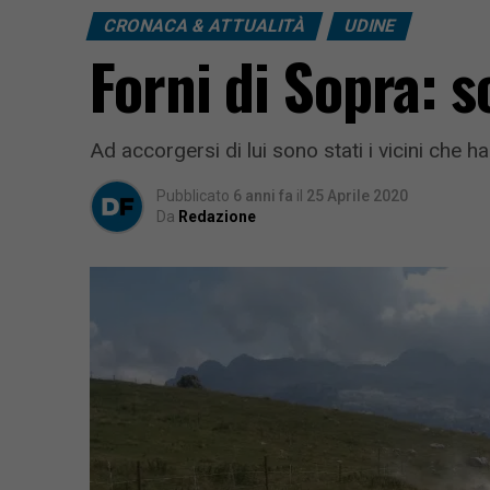
CRONACA & ATTUALITÀ
UDINE
Forni di Sopra: 
Ad accorgersi di lui sono stati i vicini che h
Pubblicato
6 anni fa
il
25 Aprile 2020
Da
Redazione