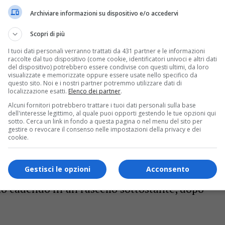
Archiviare informazioni su dispositivo e/o accedervi
Scopri di più
I tuoi dati personali verranno trattati da 431 partner e le informazioni
raccolte dal tuo dispositivo (come cookie, identificatori univoci e altri dati
del dispositivo) potrebbero essere condivise con questi ultimi, da loro
visualizzate e memorizzate oppure essere usate nello specifico da
questo sito. Noi e i nostri partner potremmo utilizzare dati di
localizzazione esatti.
Elenco dei partner
.
Alcuni fornitori potrebbero trattare i tuoi dati personali sulla base
dell'interesse legittimo, al quale puoi opporti gestendo le tue opzioni qui
sotto. Cerca un link in fondo a questa pagina o nel menu del sito per
gestire o revocare il consenso nelle impostazioni della privacy e dei
cookie.
enne di Forni di Sopra è deceduto sabato
Gestisci le opzioni
Acconsento
ll’interno della sua proprietà. L’uomo
lo cadendo in un ruscello sottostante, dopo