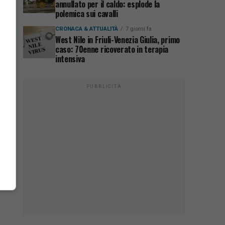
annullato per il caldo: esplode la
polemica sui cavalli
CRONACA & ATTUALITÀ
7 giorni fa
West Nile in Friuli-Venezia Giulia, primo
caso: 70enne ricoverato in terapia
intensiva
PUBBLICITÀ