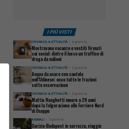
I PIÙ VISTI
CRONACA & ATTUALITÀ
6 giorni fa
Mostravano vacanze e vestiti firmati
sui social: dietro il lusso un traffico di
droga da milioni
CRONACA & ATTUALITÀ
2 giorni fa
Acqua da usare con cautela
nell’Udinese: ecco tutte le frazioni
sotto osservazione
CRONACA & ATTUALITÀ
3 giorni fa
Mattia Ranghetti muore a 29 anni
dopo la folgorazione alle Ferriere Nord
di Osoppo
ANIMALI
7 giorni fa
Gorizia-Budapest in carrozza, viaggio