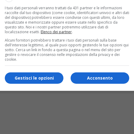
I tuoi dati personali verranno trattati da 431 partner e le informazioni
a commerciale dell’azienda intende essere un
raccolte dal tuo dispositivo (come cookie, identificatori univoci e altri dati
del dispositivo) potrebbero essere condivise con questi ultimi, da loro
ntro alle pesanti ripercussioni e agli ingenti
visualizzate e memorizzate oppure essere usate nello specifico da
questo sito. Noi e i nostri partner potremmo utilizzare dati di
a delle nostre regioni, colpita dall’avvento e
localizzazione esatti.
Elenco dei partner
.
vasivo esemplare, che danneggia la produzione
Alcuni fornitori potrebbero trattare i tuoi dati personali sulla base
dell'interesse legittimo, al quale puoi opporti gestendo le tue opzioni qui
sotto. Cerca un link in fondo a questa pagina o nel menu del sito per
e ittiche, cogliendo l’occasione per far
gestire o revocare il consenso nelle impostazioni della privacy e dei
cookie.
marchio dell’abete una specialità ittica non
’elevata qualità e prelibatezza culinaria.
Gestisci le opzioni
Acconsento