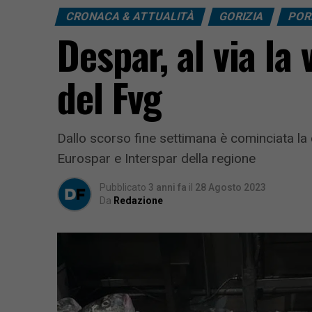
CRONACA & ATTUALITÀ
GORIZIA
POR
Despar, al via la
del Fvg
Dallo scorso fine settimana è cominciata la 
Eurospar e Interspar della regione
Pubblicato
3 anni fa
il
28 Agosto 2023
Da
Redazione