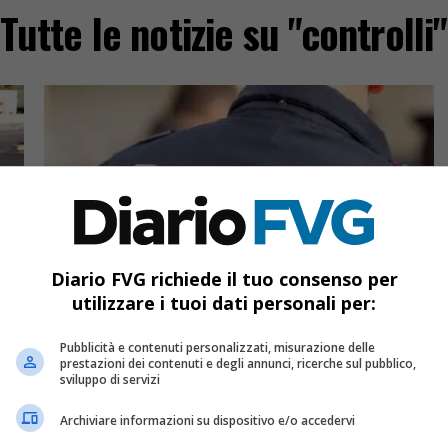
Tutte le notizie su "controlli"
Diario FVG richiede il tuo consenso per
CRONACA & ATTUALITÀ
5 mesi fa
utilizzare i tuoi dati personali per:
Udine, controlli straordinari nei bar: 157
persone identificate e 18 locali verificati
Pubblicità e contenuti personalizzati, misurazione delle
in due giorni
prestazioni dei contenuti e degli annunci, ricerche sul pubblico,
sviluppo di servizi
Controlli straordinari tra Udine e hinterland: 157
ato
persone identificate e 18 locali verificati in due
Archiviare informazioni su dispositivo e/o accedervi
giornate di operazioni