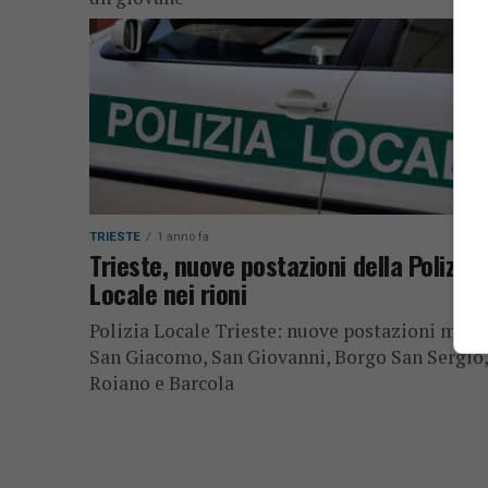
TRIESTE
1 anno fa
Trieste, nuove postazioni della Polizia
Locale nei rioni
Polizia Locale Trieste: nuove postazioni mobil
San Giacomo, San Giovanni, Borgo San Sergio,
Roiano e Barcola