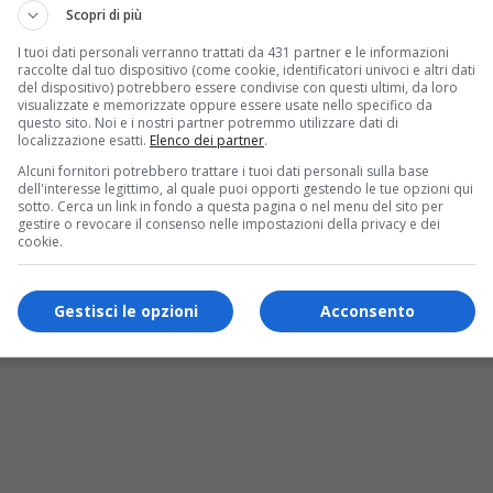
Scopri di più
I tuoi dati personali verranno trattati da 431 partner e le informazioni
raccolte dal tuo dispositivo (come cookie, identificatori univoci e altri dati
del dispositivo) potrebbero essere condivise con questi ultimi, da loro
visualizzate e memorizzate oppure essere usate nello specifico da
questo sito. Noi e i nostri partner potremmo utilizzare dati di
localizzazione esatti.
Elenco dei partner
.
Alcuni fornitori potrebbero trattare i tuoi dati personali sulla base
dell'interesse legittimo, al quale puoi opporti gestendo le tue opzioni qui
sotto. Cerca un link in fondo a questa pagina o nel menu del sito per
gestire o revocare il consenso nelle impostazioni della privacy e dei
cookie.
Gestisci le opzioni
Acconsento
i a