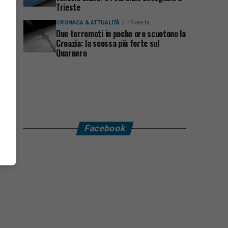
Trieste
CRONACA & ATTUALITÀ
19 ore fa
Due terremoti in poche ore scuotono la
Croazia: la scossa più forte sul
Quarnero
Facebook