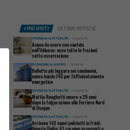
I PIÙ VISTI
ULTIME NOTIZIE
CRONACA & ATTUALITÀ
4 giorni fa
Acqua da usare con cautela
nell’Udinese: ecco tutte le frazioni
sotto osservazione
ECONOMIA & LAVORO
16 ore fa
Bollette più leggere nei condomini,
nuovo bando FVG per l’efficientamento
energetico
CRONACA & ATTUALITÀ
5 giorni fa
Mattia Ranghetti muore a 29 anni
dopo la folgorazione alle Ferriere Nord
di Osoppo
CRONACA & ATTUALITÀ
3 giorni fa
Arrivano 142 nuovi poliziotti in Friuli-
Venezia Giulia: 61 saranno assegnati a