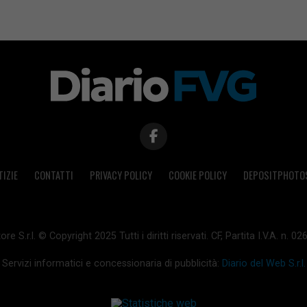
TIZIE
CONTATTI
PRIVACY POLICY
COOKIE POLICY
DEPOSITPHOTO
ore S.r.l. © Copyright 2025 Tutti i diritti riservati. CF, Partita I.V.A. n.
Servizi informatici e concessionaria di pubblicità:
Diario del Web S.r.l.