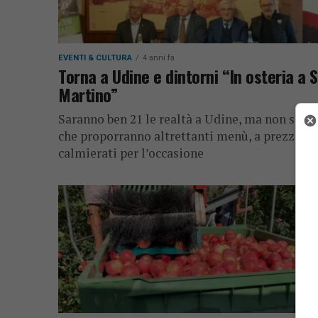
EVENTI & CULTURA
4 anni fa
Torna a Udine e dintorni “In osteria a 
Martino”
Saranno ben 21 le realtà a Udine, ma non solo,
che proporranno altrettanti menù, a prezzi
calmierati per l’occasione