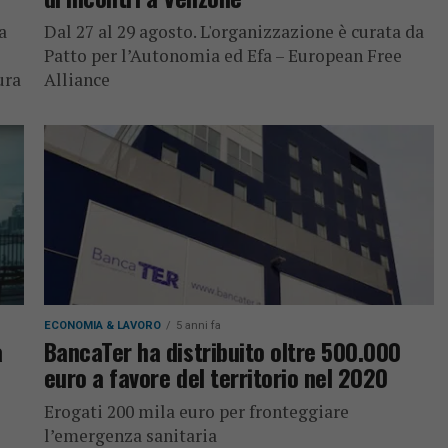
a
Dal 27 al 29 agosto. L'organizzazione è curata da
Patto per l’Autonomia ed Efa – European Free
ura
Alliance
ECONOMIA & LAVORO
5 anni fa
a
BancaTer ha distribuito oltre 500.000
euro a favore del territorio nel 2020
Erogati 200 mila euro per fronteggiare
l’emergenza sanitaria