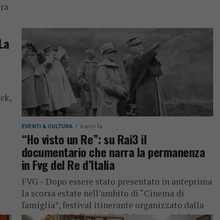
ura
La
ck,
EVENTI & CULTURA
6 anni fa
“Ho visto un Re”: su Rai3 il
documentario che narra la permanenza
in Fvg del Re d’Italia
FVG – Dopo essere stato presentato in anteprima
la scorsa estate nell’ambito di “Cinema di
famiglia”, festival itinerante organizzato dalla
cooperativa Belka Media, il documentario in...