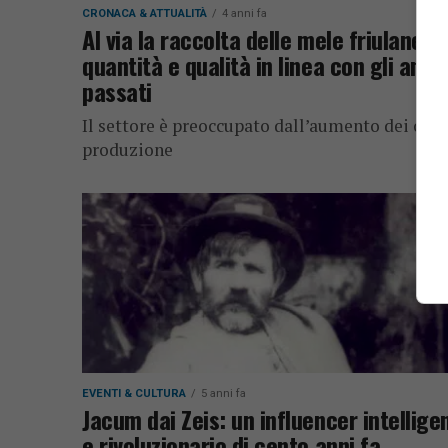
CRONACA & ATTUALITÀ
4 anni fa
Al via la raccolta delle mele friulane:
quantità e qualità in linea con gli anni
passati
Il settore è preoccupato dall’aumento dei cost
produzione
EVENTI & CULTURA
5 anni fa
Jacum dai Zeis: un influencer intellige
e rivoluzionario di cento anni fa