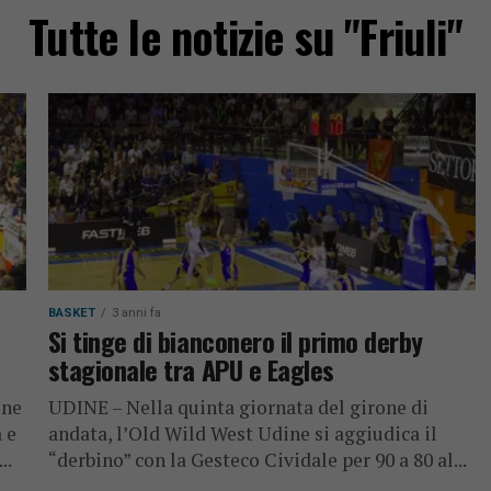
Tutte le notizie su "Friuli"
BASKET
3 anni fa
Si tinge di bianconero il primo derby
stagionale tra APU e Eagles
ine
UDINE – Nella quinta giornata del girone di
 e
andata, l’Old Wild West Udine si aggiudica il
..
“derbino” con la Gesteco Cividale per 90 a 80 al...