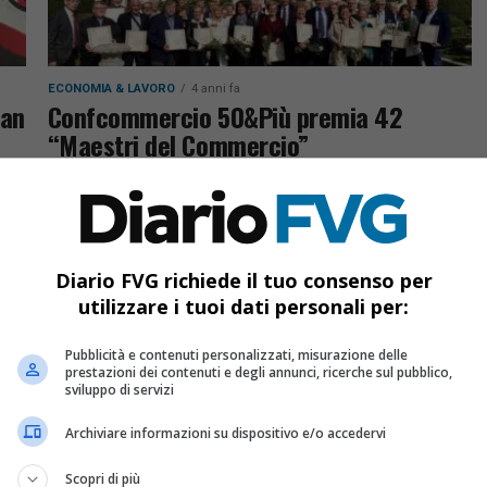
ECONOMIA & LAVORO
4 anni fa
San
Confcommercio 50&Più premia 42
“Maestri del Commercio”
Sangalli e Da Pozzo: «Riconoscimento a
passione, professionalità e territorialità»
Diario FVG richiede il tuo consenso per
utilizzare i tuoi dati personali per:
Pubblicità e contenuti personalizzati, misurazione delle
prestazioni dei contenuti e degli annunci, ricerche sul pubblico,
sviluppo di servizi
Archiviare informazioni su dispositivo e/o accedervi
Scopri di più