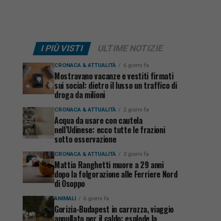
I PIÙ VISTI
ULTIME NOTIZIE
CRONACA & ATTUALITÀ
6 giorni fa
Mostravano vacanze e vestiti firmati
sui social: dietro il lusso un traffico di
droga da milioni
CRONACA & ATTUALITÀ
2 giorni fa
Acqua da usare con cautela
nell’Udinese: ecco tutte le frazioni
sotto osservazione
CRONACA & ATTUALITÀ
3 giorni fa
Mattia Ranghetti muore a 29 anni
dopo la folgorazione alle Ferriere Nord
di Osoppo
ANIMALI
6 giorni fa
Gorizia-Budapest in carrozza, viaggio
annullato per il caldo: esplode la