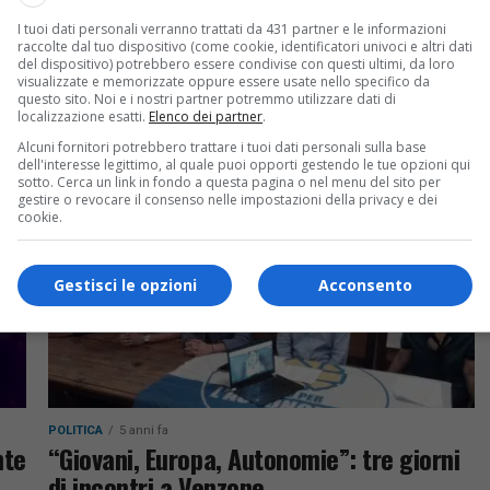
CRONACA & ATTUALITÀ
4 anni fa
I tuoi dati personali verranno trattati da 431 partner e le informazioni
Nasce il primo distretto del commercio
raccolte dal tuo dispositivo (come cookie, identificatori univoci e altri dati
in Friuli: è quello della Tresemane
del dispositivo) potrebbero essere condivise con questi ultimi, da loro
visualizzate e memorizzate oppure essere usate nello specifico da
questo sito. Noi e i nostri partner potremmo utilizzare dati di
Firmato il documento di istituzione che
localizzazione esatti.
Elenco dei partner
.
interessa un bacino di 30mila persone
i di
Alcuni fornitori potrebbero trattare i tuoi dati personali sulla base
dell'interesse legittimo, al quale puoi opporti gestendo le tue opzioni qui
sotto. Cerca un link in fondo a questa pagina o nel menu del sito per
gestire o revocare il consenso nelle impostazioni della privacy e dei
cookie.
Gestisci le opzioni
Acconsento
POLITICA
5 anni fa
nte
“Giovani, Europa, Autonomie”: tre giorni
di incontri a Venzone