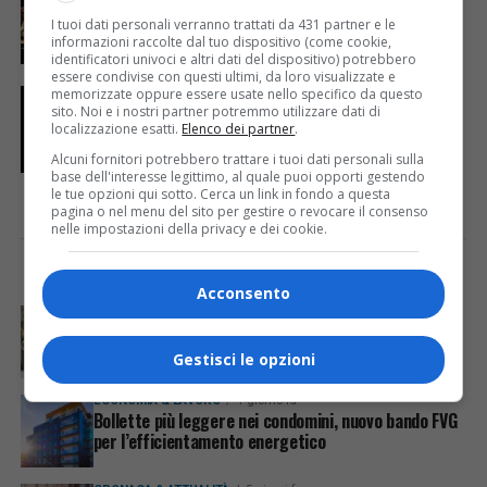
TEJO : i Ruggenti Anni ‘20, cent’anni dopo!
I tuoi dati personali verranno trattati da 431 partner e le
informazioni raccolte dal tuo dispositivo (come cookie,
identificatori univoci e altri dati del dispositivo) potrebbero
essere condivise con questi ultimi, da loro visualizzate e
memorizzate oppure essere usate nello specifico da questo
EVENTI & CULTURA
7 anni fa
Elena Bucci: «Vi racconto ‘La pazzia di
sito. Noi e i nostri partner potremmo utilizzare dati di
Isabella’»
localizzazione esatti.
Elenco dei partner
.
Alcuni fornitori potrebbero trattare i tuoi dati personali sulla
base dell'interesse legittimo, al quale puoi opporti gestendo
le tue opzioni qui sotto. Cerca un link in fondo a questa
pagina o nel menu del sito per gestire o revocare il consenso
nelle impostazioni della privacy e dei cookie.
I PIÙ VISTI
ULTIME NOTIZIE
Acconsento
CRONACA & ATTUALITÀ
4 giorni fa
Acqua da usare con cautela nell’Udinese: ecco tutte
le frazioni sotto osservazione
Gestisci le opzioni
ECONOMIA & LAVORO
1 giorno fa
Bollette più leggere nei condomini, nuovo bando FVG
per l’efficientamento energetico