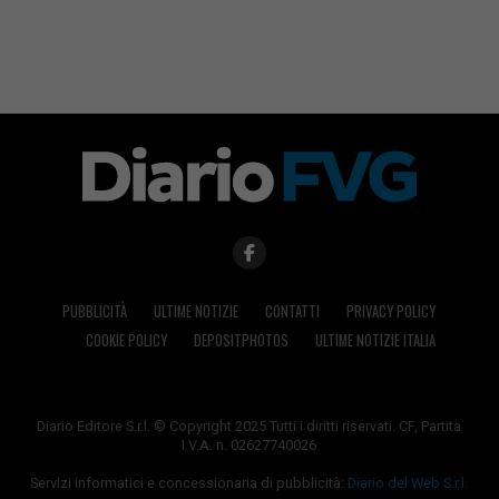
PUBBLICITÀ
ULTIME NOTIZIE
CONTATTI
PRIVACY POLICY
COOKIE POLICY
DEPOSITPHOTOS
ULTIME NOTIZIE ITALIA
Diario Editore S.r.l. © Copyright 2025 Tutti i diritti riservati. CF, Partita
I.V.A. n. 02627740026
Servizi informatici e concessionaria di pubblicità:
Diario del Web S.r.l.