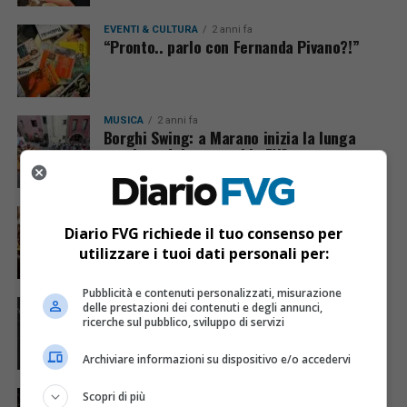
EVENTI & CULTURA
2 anni fa
“Pronto.. parlo con Fernanda Pivano?!”
MUSICA
2 anni fa
Borghi Swing: a Marano inizia la lunga
stagione dei concerti in FVG
EVENTI & CULTURA
3 anni fa
Borderless Session: partenza con Marco
Diario FVG richiede il tuo consenso per
Bellini nell’ex casermetta della dogana di
utilizzare i tuoi dati personali per:
Nova Gorica
Pubblicità e contenuti personalizzati, misurazione
EVENTI & CULTURA
6 anni fa
delle prestazioni dei contenuti e degli annunci,
Marongiu chiama Dandy Bestia: in arrivo
ricerche sul pubblico, sviluppo di servizi
una serata da Skianto!
Archiviare informazioni su dispositivo e/o accedervi
EVENTI & CULTURA
7 anni fa
Scopri di più