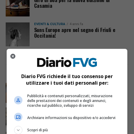
Casamia
EVENTI & CULTURA
4 anni fa
Suns Europe apre nel segno di Friuli e
Occitania!
I PIÙ VISTI
ULTIME NOTIZIE
Diario FVG richiede il tuo consenso per
utilizzare i tuoi dati personali per:
CRONACA & ATTUALITÀ
7 giorni fa
Mostravano vacanze e vestiti firmati sui social:
dietro il lusso un traffico di droga da milioni
Pubblicità e contenuti personalizzati, misurazione
delle prestazioni dei contenuti e degli annunci,
ricerche sul pubblico, sviluppo di servizi
CRONACA & ATTUALITÀ
3 giorni fa
Acqua da usare con cautela nell’Udinese: ecco tutte
Archiviare informazioni su dispositivo e/o accedervi
le frazioni sotto osservazione
Scopri di più
CRONACA & ATTUALITÀ
4 giorni fa