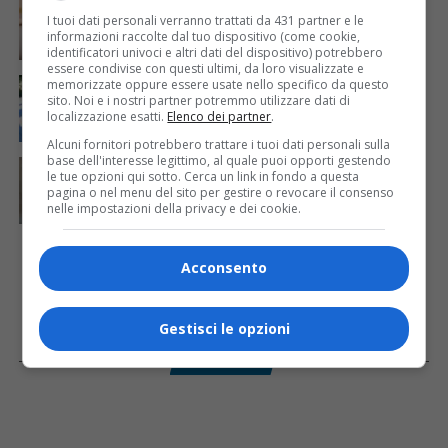
Mattia Ranghetti muore a 29 anni dopo la
I tuoi dati personali verranno trattati da 431 partner e le
folgorazione alle Ferriere Nord di Osoppo
informazioni raccolte dal tuo dispositivo (come cookie,
identificatori univoci e altri dati del dispositivo) potrebbero
essere condivise con questi ultimi, da loro visualizzate e
CRONACA & ATTUALITÀ
2 giorni fa
memorizzate oppure essere usate nello specifico da questo
Arrivano 142 nuovi poliziotti in Friuli-Venezia Giulia:
sito. Noi e i nostri partner potremmo utilizzare dati di
61 saranno assegnati a Trieste
localizzazione esatti.
Elenco dei partner
.
Alcuni fornitori potrebbero trattare i tuoi dati personali sulla
base dell'interesse legittimo, al quale puoi opporti gestendo
CRONACA & ATTUALITÀ
4 giorni fa
le tue opzioni qui sotto. Cerca un link in fondo a questa
Mattia Ranghetti morto dopo l’infortunio alle
pagina o nel menu del sito per gestire o revocare il consenso
Ferriere Nord, i sindacati: «Tragedia inaccettabile»
nelle impostazioni della privacy e dei cookie.
Acconsento
Gestisci le opzioni
Facebook