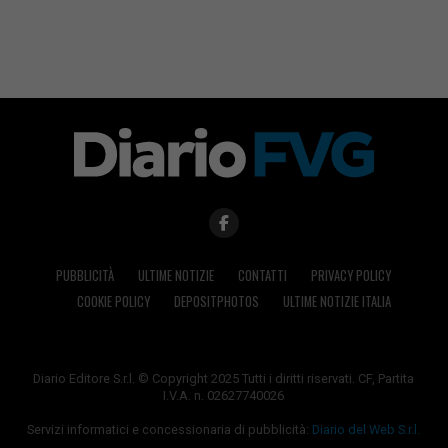
PUBBLICITÀ
ULTIME NOTIZIE
CONTATTI
PRIVACY POLICY
COOKIE POLICY
DEPOSITPHOTOS
ULTIME NOTIZIE ITALIA
Diario Editore S.r.l. © Copyright 2025 Tutti i diritti riservati. CF, Partita
I.V.A. n. 02627740026
Servizi informatici e concessionaria di pubblicità:
Diario del Web S.r.l.