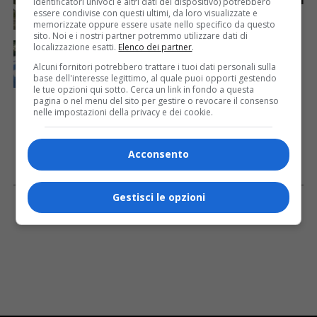
identificatori univoci e altri dati del dispositivo) potrebbero
caldo: esplode la polemica sui cavalli
essere condivise con questi ultimi, da loro visualizzate e
memorizzate oppure essere usate nello specifico da questo
sito. Noi e i nostri partner potremmo utilizzare dati di
CRONACA & ATTUALITÀ
1 giorno fa
localizzazione esatti.
Elenco dei partner
.
Arrivano 142 nuovi poliziotti in Friuli-Venezia Giulia:
Alcuni fornitori potrebbero trattare i tuoi dati personali sulla
61 saranno assegnati a Trieste
base dell'interesse legittimo, al quale puoi opporti gestendo
le tue opzioni qui sotto. Cerca un link in fondo a questa
pagina o nel menu del sito per gestire o revocare il consenso
nelle impostazioni della privacy e dei cookie.
Acconsento
Facebook
Gestisci le opzioni