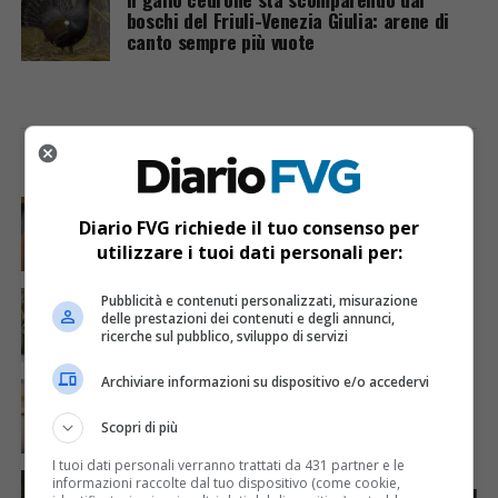
boschi del Friuli-Venezia Giulia: arene di
canto sempre più vuote
I PIÙ VISTI
ULTIME NOTIZIE
CRONACA & ATTUALITÀ
6 giorni fa
Mostravano vacanze e vestiti firmati sui social:
Diario FVG richiede il tuo consenso per
dietro il lusso un traffico di droga da milioni
utilizzare i tuoi dati personali per:
CRONACA & ATTUALITÀ
2 giorni fa
Pubblicità e contenuti personalizzati, misurazione
Acqua da usare con cautela nell’Udinese: ecco tutte
delle prestazioni dei contenuti e degli annunci,
le frazioni sotto osservazione
ricerche sul pubblico, sviluppo di servizi
Archiviare informazioni su dispositivo e/o accedervi
CRONACA & ATTUALITÀ
3 giorni fa
Mattia Ranghetti muore a 29 anni dopo la
folgorazione alle Ferriere Nord di Osoppo
Scopri di più
I tuoi dati personali verranno trattati da 431 partner e le
ANIMALI
7 giorni fa
informazioni raccolte dal tuo dispositivo (come cookie,
Gorizia-Budapest in carrozza, viaggio annullato per il