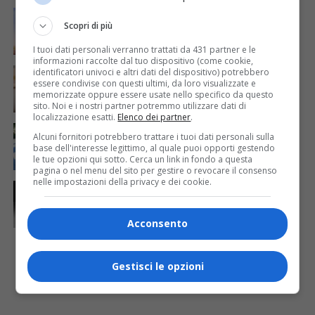
ECONOMIA & LAVORO
2 giorni fa
Bollette più leggere nei condomini, nuovo bando FVG
Scopri di più
per l’efficientamento energetico
I tuoi dati personali verranno trattati da 431 partner e le
informazioni raccolte dal tuo dispositivo (come cookie,
CRONACA & ATTUALITÀ
6 giorni fa
identificatori univoci e altri dati del dispositivo) potrebbero
Mattia Ranghetti muore a 29 anni dopo la
essere condivise con questi ultimi, da loro visualizzate e
folgorazione alle Ferriere Nord di Osoppo
memorizzate oppure essere usate nello specifico da questo
sito. Noi e i nostri partner potremmo utilizzare dati di
localizzazione esatti.
Elenco dei partner
.
CRONACA & ATTUALITÀ
4 giorni fa
Alcuni fornitori potrebbero trattare i tuoi dati personali sulla
Arrivano 142 nuovi poliziotti in Friuli-Venezia Giulia:
base dell'interesse legittimo, al quale puoi opporti gestendo
61 saranno assegnati a Trieste
le tue opzioni qui sotto. Cerca un link in fondo a questa
pagina o nel menu del sito per gestire o revocare il consenso
nelle impostazioni della privacy e dei cookie.
CRONACA & ATTUALITÀ
2 giorni fa
Due terremoti in poche ore scuotono la Croazia: la
scossa più forte sul Quarnero
Acconsento
Gestisci le opzioni