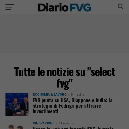
Tutte le notizie su "select
fvg"
ECONOMIA & LAVORO
9 mesi fa
FVG punta su USA, Giappone e India: la
strategia di Fedriga per attrarre
investimenti
INNOVAZIONE
11 mesi fa
Nasce la web app IncentiviFVG, bussola