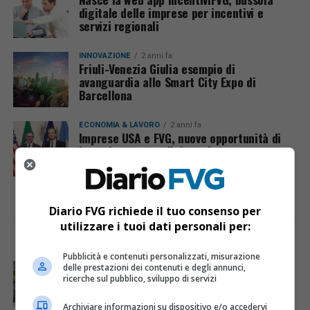
digitale delle imprese per incentivi e
servizi regionali
INNOVAZIONE
2 anni fa
Friuli-Venezia Giulia esempio di
avanguardia allo Smart City Expo di
Barcellona
ECONOMIA & LAVORO
2 anni fa
Imprese USA e FVG, nuove opportunità di
investimento e collaborazione
Diario FVG richiede il tuo consenso per
utilizzare i tuoi dati personali per:
I PIÙ VISTI
ULTIME NOTIZIE
Pubblicità e contenuti personalizzati, misurazione
CRONACA & ATTUALITÀ
5 giorni fa
delle prestazioni dei contenuti e degli annunci,
Acqua da usare con cautela nell’Udinese: ecco tutte
ricerche sul pubblico, sviluppo di servizi
le frazioni sotto osservazione
Archiviare informazioni su dispositivo e/o accedervi