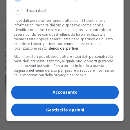
ECONOMIA & LAVORO
1 giorno fa
Bollette più leggere nei condomini, nuovo bando FVG
Scopri di più
per l’efficientamento energetico
I tuoi dati personali verranno trattati da 431 partner e le
informazioni raccolte dal tuo dispositivo (come cookie,
CRONACA & ATTUALITÀ
5 giorni fa
identificatori univoci e altri dati del dispositivo) potrebbero
Mattia Ranghetti muore a 29 anni dopo la
essere condivise con questi ultimi, da loro visualizzate e
folgorazione alle Ferriere Nord di Osoppo
memorizzate oppure essere usate nello specifico da questo
sito. Noi e i nostri partner potremmo utilizzare dati di
localizzazione esatti.
Elenco dei partner
.
CRONACA & ATTUALITÀ
4 giorni fa
Alcuni fornitori potrebbero trattare i tuoi dati personali sulla
Arrivano 142 nuovi poliziotti in Friuli-Venezia Giulia:
base dell'interesse legittimo, al quale puoi opporti gestendo
61 saranno assegnati a Trieste
le tue opzioni qui sotto. Cerca un link in fondo a questa
pagina o nel menu del sito per gestire o revocare il consenso
nelle impostazioni della privacy e dei cookie.
CRONACA & ATTUALITÀ
1 giorno fa
Due terremoti in poche ore scuotono la Croazia: la
scossa più forte sul Quarnero
Acconsento
Gestisci le opzioni