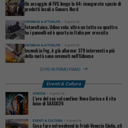
Un assaggio di FVG lungo la A4: inaugurato spazio di
prodotti locali a Gonars Nord
CRONACA & ATTUALITÀ
4 giorni fa
Fotovoltaico, Udine vola: oltre un tetto su quattro
ha i pannelli ed è quarta in Italia per crescita
CRONACA & ATTUALITÀ
4 giorni fa
Incendi in Fvg, è già allarme: 379 interventi e più
della metà sono avvenuti nell’Udinese
DI PIÙ IN PRIMO PIANO
Eventi & Cultura
GORIZIA
4 giorni fa
L’oro del sax sul confine: Nova Gorica e il rito
laico di SAXGO26
EVENTI & CULTURA
4 giorni fa
Cosa fare nel weekend in Friuli-Venezia Giulia, gli