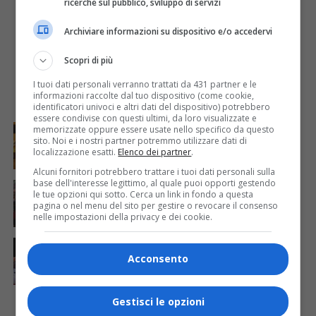
ricerche sul pubblico, sviluppo di servizi
Archiviare informazioni su dispositivo e/o accedervi
Scopri di più
I tuoi dati personali verranno trattati da 431 partner e le
informazioni raccolte dal tuo dispositivo (come cookie,
identificatori univoci e altri dati del dispositivo) potrebbero
essere condivise con questi ultimi, da loro visualizzate e
REGIONE FVG
6 giorni fa
memorizzate oppure essere usate nello specifico da questo
Muggia, dal 6 agosto sei volontari affiancheranno la
sito. Noi e i nostri partner potremmo utilizzare dati di
Polizia locale: come funzionerà il servizio
localizzazione esatti.
Elenco dei partner
.
Alcuni fornitori potrebbero trattare i tuoi dati personali sulla
base dell'interesse legittimo, al quale puoi opporti gestendo
CALCIO
7 giorni fa
Trieste, la tribuna dello stadio Rocco intitolata a
le tue opzioni qui sotto. Cerca un link in fondo a questa
pagina o nel menu del sito per gestire o revocare il consenso
Mario Biasin: scoperta la targa in sua memoria
nelle impostazioni della privacy e dei cookie.
REGIONE FVG
1 settimana fa
Boxe, Sara Lombardi conquista il titolo italiano
Acconsento
davanti al pubblico di Trieste
Gestisci le opzioni
DI PIÙ REGIONE