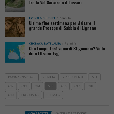
tra la Val Saisera e il Lussari
EVENTI & CULTURA
7 anni fa
Ultimo fine settimana per visitare il
grande Presepe di Sabbia di Lignano
CRONACA & ATTUALITÀ
7 anni fa
Che tempo farà venerdì 31 gennaio? Ve lo
dice l’Osmer Fvg
PAGINA 635 DI 648
« PRIMA
‹ PRECEDENTE
631
632
633
634
635
636
637
638
639
PROSSIMA ›
ULTIMA »
I PIÙ VISTI
ULTIME NOTIZIE