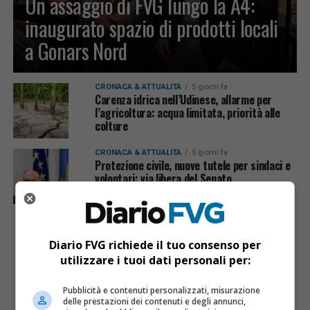
Un assaggio di FVG lungo la A4:
inaugurato spazio di prodotti locali
a Gonars Nord
CRONACA & ATTUALITÀ
5 giorni fa
Carenza idrica nell’Udinese, allarme per
l’agricoltura: acqua limitata, priorità alle
colture
CRONACA & ATTUALITÀ
5 giorni fa
Protezione civile, nuove tutele per sindaci e
volontari: via libera del Senato
Diario FVG richiede il tuo consenso per
PUBBLICITÀ
utilizzare i tuoi dati personali per:
Pubblicità e contenuti personalizzati, misurazione
delle prestazioni dei contenuti e degli annunci,