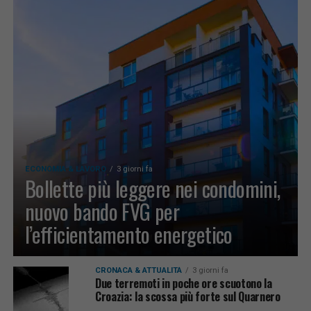
ECONOMIA & LAVORO
3 giorni fa
Bollette più leggere nei condomini,
nuovo bando FVG per
l’efficientamento energetico
CRONACA & ATTUALITÀ
3 giorni fa
Due terremoti in poche ore scuotono la
Croazia: la scossa più forte sul Quarnero