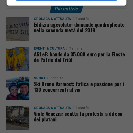
Più notizie
CRONACA & ATTUALITÀ
7 anni fa
Edilizia agevolata: domande quadruplicate
nella seconda metà del 2019
EVENTI & CULTURA
7 anni fa
ARLeF: bando da 35.000 euro per la Fieste
de Patrie dal Friûl
SPORT
7 anni fa
Ski Krono Varmost: fatica e passione per i
130 concorrenti al via
CRONACA & ATTUALITÀ
7 anni fa
Viale Venezia: scatta la protesta a difesa
dei platani