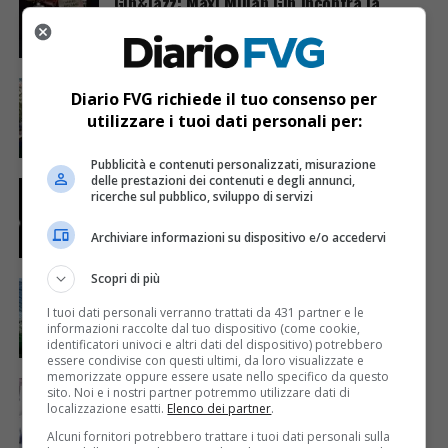
Gin&Jazz: Maxi Milian Gin incontra la
musica dei Green Tea Infusion
EVENTI & CULTURA
2 anni fa
Diario FVG richiede il tuo consenso per
Monfalcone e Trieste ricordano i caduti di
Nassiriya
utilizzare i tuoi dati personali per:
Pubblicità e contenuti personalizzati, misurazione
delle prestazioni dei contenuti e degli annunci,
GORIZIA
2 anni fa
ricerche sul pubblico, sviluppo di servizi
Bestiario: la magia delle fiabe popolari in
scena a Casa Netural Gorizia
Archiviare informazioni su dispositivo e/o accedervi
Scopri di più
ECONOMIA & LAVORO
2 anni fa
Confagricoltura Fvg supporta gli
I tuoi dati personali verranno trattati da 431 partner e le
agricoltori con corsi di marketing gratuito
informazioni raccolte dal tuo dispositivo (come cookie,
identificatori univoci e altri dati del dispositivo) potrebbero
essere condivise con questi ultimi, da loro visualizzate e
memorizzate oppure essere usate nello specifico da questo
GORIZIA
2 anni fa
sito. Noi e i nostri partner potremmo utilizzare dati di
Senologia isontina: numeri oltre soglia, il
localizzazione esatti.
Elenco dei partner
.
servizio resta attivo
Alcuni fornitori potrebbero trattare i tuoi dati personali sulla