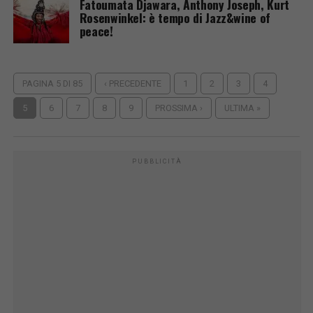
Fatoumata Djawara, Anthony Joseph, Kurt
Rosenwinkel: è tempo di Jazz&wine of
peace!
PAGINA 5 DI 85
‹ PRECEDENTE
1
2
3
4
5
6
7
8
9
PROSSIMA ›
ULTIMA »
PUBBLICITÀ