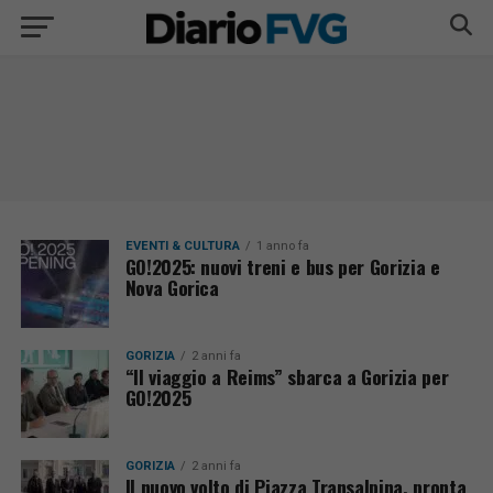
EVENTI & CULTURA
1 anno fa
GO!2025: nuovi treni e bus per Gorizia e
Nova Gorica
GORIZIA
2 anni fa
“Il viaggio a Reims” sbarca a Gorizia per
GO!2025
GORIZIA
2 anni fa
Il nuovo volto di Piazza Transalpina, pronta