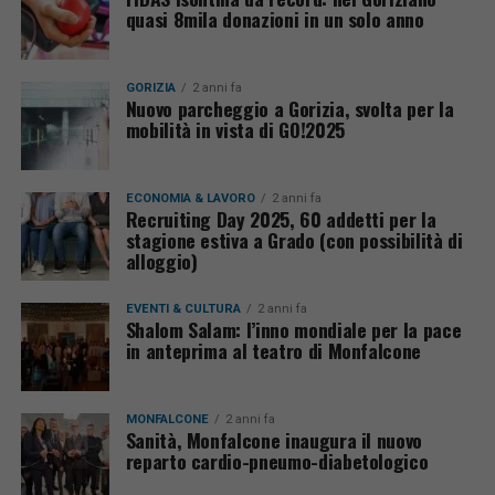
quasi 8mila donazioni in un solo anno
GORIZIA
2 anni fa
Nuovo parcheggio a Gorizia, svolta per la
mobilità in vista di GO!2025
ECONOMIA & LAVORO
2 anni fa
Recruiting Day 2025, 60 addetti per la
stagione estiva a Grado (con possibilità di
alloggio)
EVENTI & CULTURA
2 anni fa
Shalom Salam: l’inno mondiale per la pace
in anteprima al teatro di Monfalcone
MONFALCONE
2 anni fa
Sanità, Monfalcone inaugura il nuovo
reparto cardio-pneumo-diabetologico