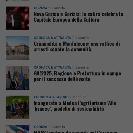
GORIZIA
2 anni fa
Nova Gorica e Gorizia: la satira celebra la
Capitale Europea della Cultura
CRONACA & ATTUALITÀ
2 anni fa
Criminalità a Monfalcone: una raffica di
arresti scuote la comunità
CRONACA & ATTUALITÀ
2 anni fa
GO!2025, Regione e Prefettura in campo
per il successo dell’evento
ECONOMIA & LAVORO
2 anni fa
Inaugurato a Medea l’agriturismo ‘Alle
Trincee’, modello di sostenibilità
GORIZIA
2 anni fa
FIDAS Isontina da record: nel Goriziano