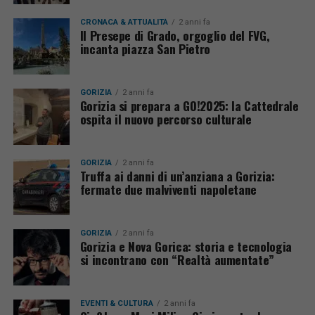
CRONACA & ATTUALITÀ
2 anni fa
Il Presepe di Grado, orgoglio del FVG,
incanta piazza San Pietro
GORIZIA
2 anni fa
Gorizia si prepara a GO!2025: la Cattedrale
ospita il nuovo percorso culturale
GORIZIA
2 anni fa
Truffa ai danni di un’anziana a Gorizia:
fermate due malviventi napoletane
GORIZIA
2 anni fa
Gorizia e Nova Gorica: storia e tecnologia
si incontrano con “Realtà aumentate”
EVENTI & CULTURA
2 anni fa