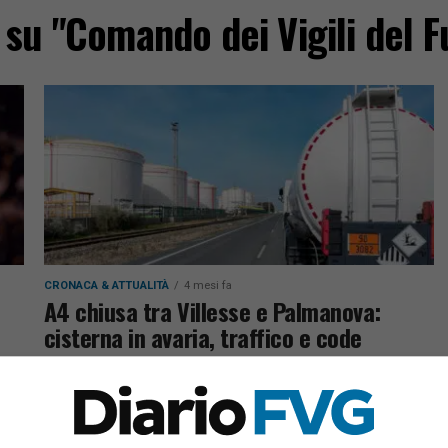
e su "Comando dei Vigili del F
CRONACA & ATTUALITÀ
4 mesi fa
A4 chiusa tra Villesse e Palmanova:
cisterna in avaria, traffico e code
Traffico in tilt sulla A4 per una cisterna in avaria
zi
con carico infiammabile