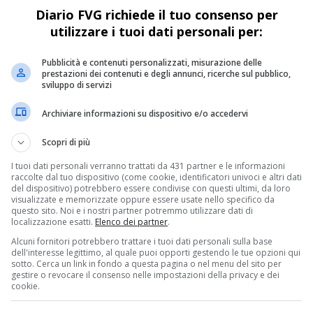
Diario FVG richiede il tuo consenso per
utilizzare i tuoi dati personali per:
Pubblicità e contenuti personalizzati, misurazione delle
prestazioni dei contenuti e degli annunci, ricerche sul pubblico,
sviluppo di servizi
Archiviare informazioni su dispositivo e/o accedervi
Scopri di più
CRONACA & ATTUALITÀ
10 mesi fa
Terribile incidente sul lavoro in Costiera:
I tuoi dati personali verranno trattati da 431 partner e le informazioni
raccolte dal tuo dispositivo (come cookie, identificatori univoci e altri dati
ti
operaio 22enne gravissimo
del dispositivo) potrebbero essere condivise con questi ultimi, da loro
visualizzate e memorizzate oppure essere usate nello specifico da
Operaio 22enne gravemente ferito in un cantiere
questo sito. Noi e i nostri partner potremmo utilizzare dati di
localizzazione esatti.
Elenco dei partner
.
sulla Costiera triestina: trasportato d’urgenza in
Alcuni fornitori potrebbero trattare i tuoi dati personali sulla base
elicottero a Cattinara
tti
dell'interesse legittimo, al quale puoi opporti gestendo le tue opzioni qui
sotto. Cerca un link in fondo a questa pagina o nel menu del sito per
gestire o revocare il consenso nelle impostazioni della privacy e dei
cookie.