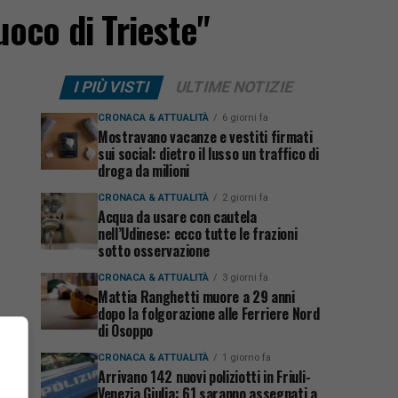
uoco di Trieste"
I PIÙ VISTI
ULTIME NOTIZIE
CRONACA & ATTUALITÀ
6 giorni fa
Mostravano vacanze e vestiti firmati
sui social: dietro il lusso un traffico di
droga da milioni
CRONACA & ATTUALITÀ
2 giorni fa
Acqua da usare con cautela
nell’Udinese: ecco tutte le frazioni
sotto osservazione
CRONACA & ATTUALITÀ
3 giorni fa
Mattia Ranghetti muore a 29 anni
dopo la folgorazione alle Ferriere Nord
di Osoppo
CRONACA & ATTUALITÀ
1 giorno fa
Arrivano 142 nuovi poliziotti in Friuli-
Venezia Giulia: 61 saranno assegnati a