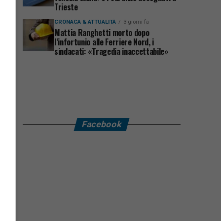
Trieste
CRONACA & ATTUALITÀ
3 giorni fa
Mattia Ranghetti morto dopo
l’infortunio alle Ferriere Nord, i
sindacati: «Tragedia inaccettabile»
Facebook