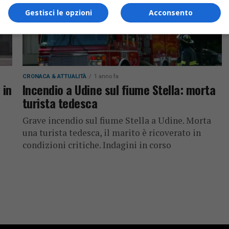
Gestisci le opzioni
Acconsento
CRONACA & ATTUALITÀ
1 anno fa
 in
Incendio a Udine sul fiume Stella: morta
turista tedesca
Grave incendio sul fiume Stella a Udine. Morta
una turista tedesca, il marito è ricoverato in
condizioni critiche. Indagini in corso