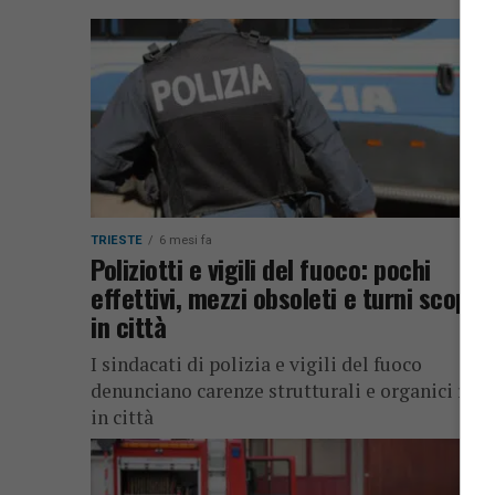
TRIESTE
6 mesi fa
Poliziotti e vigili del fuoco: pochi
effettivi, mezzi obsoleti e turni scoper
in città
I sindacati di polizia e vigili del fuoco
denunciano carenze strutturali e organici rido
in città