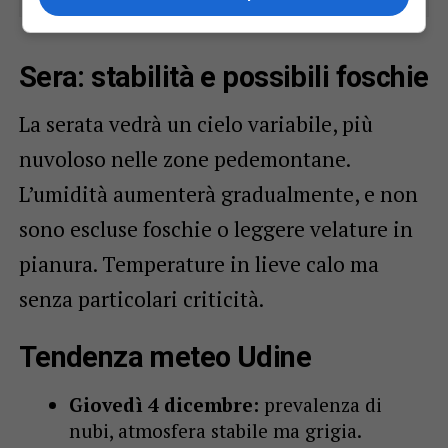
Sera: stabilità e possibili foschie
La serata vedrà un cielo variabile, più
nuvoloso nelle zone pedemontane.
L’umidità aumenterà gradualmente, e non
sono escluse foschie o leggere velature in
pianura. Temperature in lieve calo ma
senza particolari criticità.
Tendenza meteo Udine
Giovedì 4 dicembre:
prevalenza di
nubi, atmosfera stabile ma grigia.