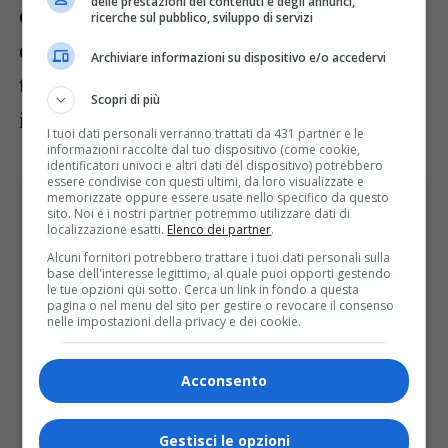
delle prestazioni dei contenuti e degli annunci,
disporranno da Est-Nordest, risultando
ricerche sul pubblico, sviluppo di servizi
deboli o moderati. L’atmosfera si manterrà
Archiviare informazioni su dispositivo e/o accedervi
tranquilla, con clima tipicamente pre-
Scopri di più
invernale.
I tuoi dati personali verranno trattati da 431 partner e le
informazioni raccolte dal tuo dispositivo (come cookie,
identificatori univoci e altri dati del dispositivo) potrebbero
essere condivise con questi ultimi, da loro visualizzate e
memorizzate oppure essere usate nello specifico da questo
sito. Noi e i nostri partner potremmo utilizzare dati di
localizzazione esatti.
Elenco dei partner
.
Alcuni fornitori potrebbero trattare i tuoi dati personali sulla
base dell'interesse legittimo, al quale puoi opporti gestendo
le tue opzioni qui sotto. Cerca un link in fondo a questa
pagina o nel menu del sito per gestire o revocare il consenso
nelle impostazioni della privacy e dei cookie.
Acconsento
Gestisci le opzioni