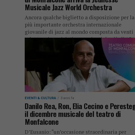
Musicale Jazz World Orchestra
Ancora qualche biglietto a disposizione per la
più importante orchestra internazionale
giovanile di jazz al mondo composta da venti
talentuosi musicisti provenienti da più di 15...
EVENTI & CULTURA
3 anni fa
Danilo Rea, Ron, Elia Cecino e Peresteg
il dicembre musicale del teatro di
Monfalcone
D’Eusanio: “un’occasione straordinaria per