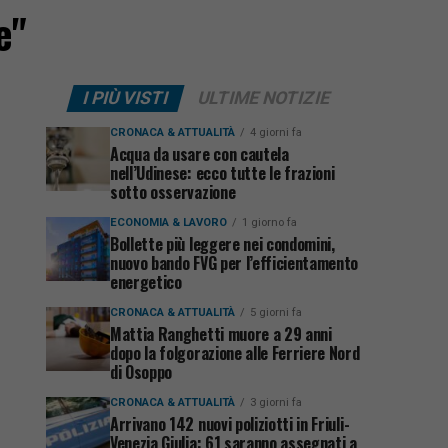
e"
I PIÙ VISTI
ULTIME NOTIZIE
CRONACA & ATTUALITÀ
4 giorni fa
Acqua da usare con cautela
nell’Udinese: ecco tutte le frazioni
sotto osservazione
ECONOMIA & LAVORO
1 giorno fa
Bollette più leggere nei condomini,
nuovo bando FVG per l’efficientamento
energetico
CRONACA & ATTUALITÀ
5 giorni fa
Mattia Ranghetti muore a 29 anni
dopo la folgorazione alle Ferriere Nord
di Osoppo
CRONACA & ATTUALITÀ
3 giorni fa
Arrivano 142 nuovi poliziotti in Friuli-
Venezia Giulia: 61 saranno assegnati a