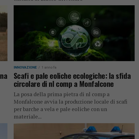
INNOVAZIONE
1 anno fa
ona
Scafi e pale eoliche ecologiche: la sfida
circolare di nl comp a Monfalcone
La posa della prima pietra di nl comp a
Monfalcone avvia la produzione locale di scafi
per barche a vela e pale eoliche con un
materiale...