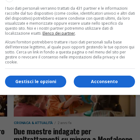
TRIESTE
2 anni fa
I tuoi dati personali verranno trattati da 431 partner e le informazioni
Incidente nautico: disalberata barca
raccolte dal tuo dispositivo (come cookie, identificatori univoci e altri dati
slovena, tre persone in salvo
del dispositivo) potrebbero essere condivise con questi ultimi, da loro
visualizzate e memorizzate oppure essere usate nello specifico da
questo sito. Noi e i nostri partner potremmo utilizzare dati di
Incidente nautico a Punta Sdobba: una barca a
localizzazione esatti.
Elenco dei partner
.
vela slovena disalbera, tre persone a bordo
Alcuni fornitori potrebbero trattare i tuoi dati personali sulla base
vengono soccorse dalla guardia costiera e
dell'interesse legittimo, al quale puoi opporti gestendo le tue opzioni qui
sotto. Cerca un link in fondo a questa pagina o nel menu del sito per
portate in sicurezza al porto...
gestire o revocare il consenso nelle impostazioni della privacy e dei
cookie.
Gestisci le opzioni
Acconsento
CRONACA & ATTUALITÀ
2 anni fa
ro
Due maestre indagate per
maltrattamenti su minore a Monfalcone