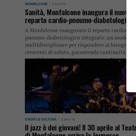
MONFALCONE
2 anni fa
Sanità, Monfalcone inaugura il nuovo
reparto cardio-pneumo-diabetologico
A Monfalcone inaugurato il reparto cardio-
pneumo-diabetologico integrato: un modello
multidisciplinare per rispondere ai bisogni
crescenti di salute, garantendo continuità tra
ospedale e territorio e cure personalizzate...
EVENTI & CULTURA
2 anni fa
Il jazz è dei giovani! Il 30 aprile al Teat
di Monfalcone arriva la Jeunesse