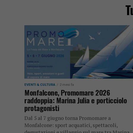
T
EVENTI & CULTURA
2 mesi fa
Monfalcone, Promomare 2026
raddoppia: Marina Julia e porticciolo
protagonisti
Dal 5 al 7 giugno torna Promomare a
Monfalcone: sport acquatici, spettacoli,
degustazioni e villaggio sul mare tra Marina