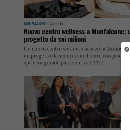
MONFALCONE
2 anni fa
Nuovo centro wellness a Monfalcone: 
progetto da sei milioni
Un nuovo centro wellness nascerà a Monfalco
un progetto da sei milioni di euro con piscine,
spa e un grande parco entro il 2027