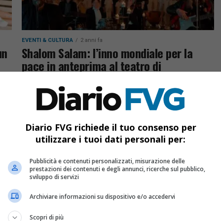
EVENTI & CULTURA
2 anni fa
un
Shalom Salam: l’inno mondiale per la
pace in anteprima al teatro di
Monfalcone
ne:
Presentazione il 22 dicembre e poi sul canale
youtube omonimo. Devitor: riappropriarci della
pace intesa come cultura, senza scadere in
Diario FVG richiede il tuo consenso per
tifoserie
utilizzare i tuoi dati personali per:
Pubblicità e contenuti personalizzati, misurazione delle
prestazioni dei contenuti e degli annunci, ricerche sul pubblico,
sviluppo di servizi
Archiviare informazioni su dispositivo e/o accedervi
Scopri di più