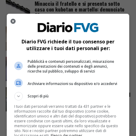
Minaccia il fratello e si presenta sotto
casa con kubotan e martello: denunciato
38enne
UDINE
1 anno fa
Cittadini e studenti sotto assedio: l’appello
al Comune di Udine
Diario FVG richiede il tuo consenso per
utilizzare i tuoi dati personali per:
CRONACA & ATTUALITÀ
1 anno fa
Pubblicità e contenuti personalizzati, misurazione
Chiamare il 112: le regole d’oro per una
delle prestazioni dei contenuti e degli annunci,
richiesta di soccorso efficace
ricerche sul pubblico, sviluppo di servizi
Archiviare informazioni su dispositivo e/o accedervi
CRONACA & ATTUALITÀ
6 anni fa
Coronavirus: la Regione invita a chiamare il
Scopri di più
112 in caso di situazione sospetta
I tuoi dati personali verranno trattati da 431 partner e le
informazioni raccolte dal tuo dispositivo (come cookie,
identificatori univoci e altri dati del dispositivo) potrebbero
essere condivise con questi ultimi, da loro visualizzate e
memorizzate oppure essere usate nello specifico da questo
sito. Noi e i nostri partner potremmo utilizzare dati di
localizzazione esatti.
Elenco dei partner
.