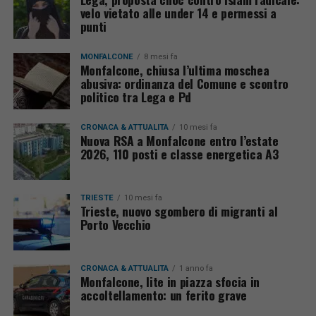
velo vietato alle under 14 e permessi a
punti
MONFALCONE
8 mesi fa
Monfalcone, chiusa l’ultima moschea
abusiva: ordinanza del Comune e scontro
politico tra Lega e Pd
CRONACA & ATTUALITÀ
10 mesi fa
Nuova RSA a Monfalcone entro l’estate
2026, 110 posti e classe energetica A3
TRIESTE
10 mesi fa
Trieste, nuovo sgombero di migranti al
Porto Vecchio
CRONACA & ATTUALITÀ
1 anno fa
Monfalcone, lite in piazza sfocia in
accoltellamento: un ferito grave