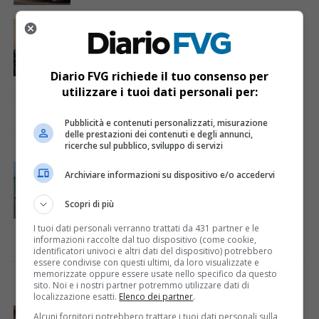
MONFALCONE
2 anni fa
Nuovo centro wellness a Monfalcone: un
progetto da sei milioni
Diario FVG richiede il tuo consenso per
utilizzare i tuoi dati personali per:
MONFALCONE
2 anni fa
Collegamento marittimo Trieste-
Monfalcone: l’opinione di Walter Zalukar
Pubblicità e contenuti personalizzati, misurazione
delle prestazioni dei contenuti e degli annunci,
ricerche sul pubblico, sviluppo di servizi
CRONACA & ATTUALITÀ
3 anni fa
Archiviare informazioni su dispositivo e/o accedervi
Musulmani in mare vestiti: per il sindaco
Cisint è «una pratica che crea sconcerto»
Scopri di più
I tuoi dati personali verranno trattati da 431 partner e le
informazioni raccolte dal tuo dispositivo (come cookie,
identificatori univoci e altri dati del dispositivo) potrebbero
essere condivise con questi ultimi, da loro visualizzate e
memorizzate oppure essere usate nello specifico da questo
I PIÙ VISTI
ULTIME NOTIZIE
sito. Noi e i nostri partner potremmo utilizzare dati di
localizzazione esatti.
Elenco dei partner
.
CRONACA & ATTUALITÀ
6 giorni fa
Alcuni fornitori potrebbero trattare i tuoi dati personali sulla