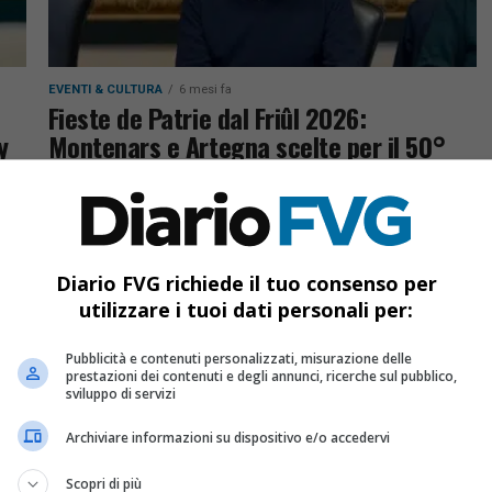
EVENTI & CULTURA
6 mesi fa
Fieste de Patrie dal Friûl 2026:
y
Montenars e Artegna scelte per il 50°
anniversario del terremoto
Fieste de Patrie dal Friûl 2026 a Montenars e
i
Artegna: stanziati 75mila euro per eventi
culturali in lingua friulana e celebrazioni
Diario FVG richiede il tuo consenso per
storiche
utilizzare i tuoi dati personali per:
Pubblicità e contenuti personalizzati, misurazione delle
prestazioni dei contenuti e degli annunci, ricerche sul pubblico,
sviluppo di servizi
Archiviare informazioni su dispositivo e/o accedervi
Scopri di più