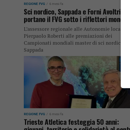
REGIONE FVG
6 mesi fa
Sci nordico, Sappada e Forni Avoltri
portano il FVG sotto i riflettori mondial
L’assessore regionale alle Autonomie locali
Pierpaolo Roberti alle premiazioni dei
Campionati mondiali master di sci nordico a
Sappada
REGIONE FVG
6 mesi fa
Trieste Atletica festeggia 50 anni:
giovani, territorio e solidarietà al cent