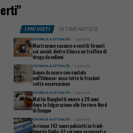
erti"
I PIÙ VISTI
ULTIME NOTIZIE
CRONACA & ATTUALITÀ
7 giorni fa
Mostravano vacanze e vestiti firmati
sui social: dietro il lusso un traffico di
droga da milioni
CRONACA & ATTUALITÀ
3 giorni fa
Acqua da usare con cautela
nell’Udinese: ecco tutte le frazioni
sotto osservazione
CRONACA & ATTUALITÀ
4 giorni fa
Mattia Ranghetti muore a 29 anni
dopo la folgorazione alle Ferriere Nord
di Osoppo
CRONACA & ATTUALITÀ
2 giorni fa
Arrivano 142 nuovi poliziotti in Friuli-
Venezia Giulia: 61 saranno assegnati a