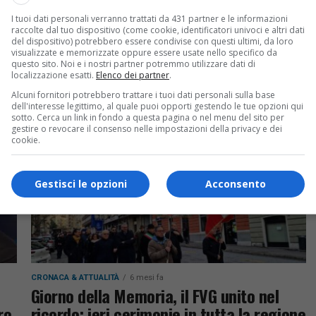
CRONACA & ATTUALITÀ
6 mesi fa
I tuoi dati personali verranno trattati da 431 partner e le informazioni
Sicurezza in Friuli-Venezia Giulia, ok alla
raccolte dal tuo dispositivo (come cookie, identificatori univoci e altri dati
i
mozione: più Forze dell’Ordine e
del dispositivo) potrebbero essere condivise con questi ultimi, da loro
visualizzate e memorizzate oppure essere usate nello specifico da
strumenti sul territorio
questo sito. Noi e i nostri partner potremmo utilizzare dati di
localizzazione esatti.
Elenco dei partner
.
Mozione approvata in Consiglio regionale Fvg
Alcuni fornitori potrebbero trattare i tuoi dati personali sulla base
per rafforzare l’organico delle forze dell’ordine e
dell'interesse legittimo, al quale puoi opporti gestendo le tue opzioni qui
sotto. Cerca un link in fondo a questa pagina o nel menu del sito per
la sicurezza nelle aree di confine
gestire o revocare il consenso nelle impostazioni della privacy e dei
cookie.
Gestisci le opzioni
Acconsento
CRONACA & ATTUALITÀ
6 mesi fa
Giorno della Memoria, il FVG unito nel
ro
ricordo: ieri cerimonie in tutta la regione