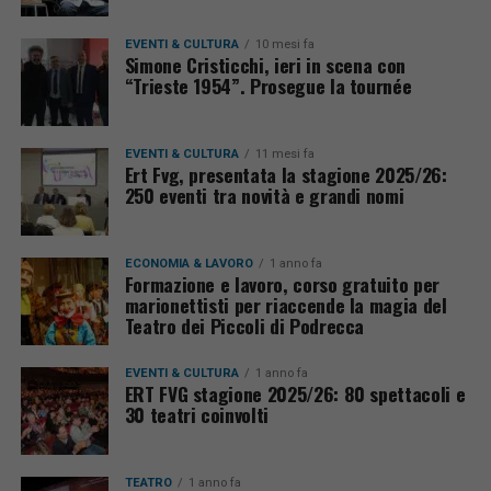
EVENTI & CULTURA
10 mesi fa
Simone Cristicchi, ieri in scena con
“Trieste 1954”. Prosegue la tournée
EVENTI & CULTURA
11 mesi fa
Ert Fvg, presentata la stagione 2025/26:
250 eventi tra novità e grandi nomi
ECONOMIA & LAVORO
1 anno fa
Formazione e lavoro, corso gratuito per
marionettisti per riaccende la magia del
Teatro dei Piccoli di Podrecca
EVENTI & CULTURA
1 anno fa
ERT FVG stagione 2025/26: 80 spettacoli e
30 teatri coinvolti
TEATRO
1 anno fa