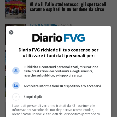
Al via il Palio studentesco: gli spettacoli
saranno ospitati in un tendone da circo
EVENTI & CULTURA
6 anni fa
“Riaprite i teatri!”
Diario FVG richiede il tuo consenso per
EVENTI & CULTURA
6 anni fa
utilizzare i tuoi dati personali per:
“Dove eravamo rimasti?” Si alza il sipario
sulla nuova stagione del Pasolini
Pubblicità e contenuti personalizzati, misurazione
delle prestazioni dei contenuti e degli annunci,
ricerche sul pubblico, sviluppo di servizi
EVENTI & CULTURA
6 anni fa
La tournée 2020 di Microfestival sarà
Archiviare informazioni su dispositivo e/o accedervi
“porta a porta”
Scopri di più
EVENTI & CULTURA
6 anni fa
I tuoi dati personali verranno trattati da 431 partner e le
Marta Cuscunà, sull’affrontare questi
informazioni raccolte dal tuo dispositivo (come cookie,
tempi inquieti
identificatori univoci e altri dati del dispositivo) potrebbero