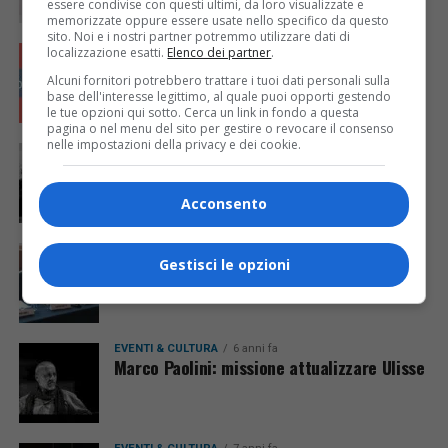
essere condivise con questi ultimi, da loro visualizzate e
memorizzate oppure essere usate nello specifico da questo
sito. Noi e i nostri partner potremmo utilizzare dati di
EVENTI & CULTURA
6 anni fa
localizzazione esatti.
Elenco dei partner
.
Nicoletta Oscuro e Matteo Sgobino
Alcuni fornitori potrebbero trattare i tuoi dati personali sulla
commoventi, per la prima di #iorestoacasa
base dell'interesse legittimo, al quale puoi opporti gestendo
con… gli artisti
le tue opzioni qui sotto. Cerca un link in fondo a questa
pagina o nel menu del sito per gestire o revocare il consenso
nelle impostazioni della privacy e dei cookie.
EVENTI & CULTURA
6 anni fa
Al Teatro Contatto arriva Gerda Taro
Acconsento
EVENTI & CULTURA
6 anni fa
Massimo Somaglino porta in scena
Gestisci le opzioni
“Cercivento”
EVENTI & CULTURA
6 anni fa
Marco Paolini: missione attualizzare Ulisse