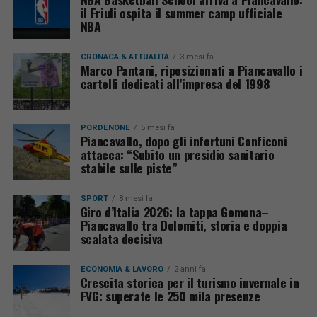
il Friuli ospita il summer camp ufficiale
NBA
CRONACA & ATTUALITÀ
3 mesi fa
Marco Pantani, riposizionati a Piancavallo i
cartelli dedicati all’impresa del 1998
PORDENONE
5 mesi fa
Piancavallo, dopo gli infortuni Conficoni
attacca: “Subito un presidio sanitario
stabile sulle piste”
SPORT
8 mesi fa
Giro d’Italia 2026: la tappa Gemona–
Piancavallo tra Dolomiti, storia e doppia
scalata decisiva
ECONOMIA & LAVORO
2 anni fa
Crescita storica per il turismo invernale in
FVG: superate le 250 mila presenze