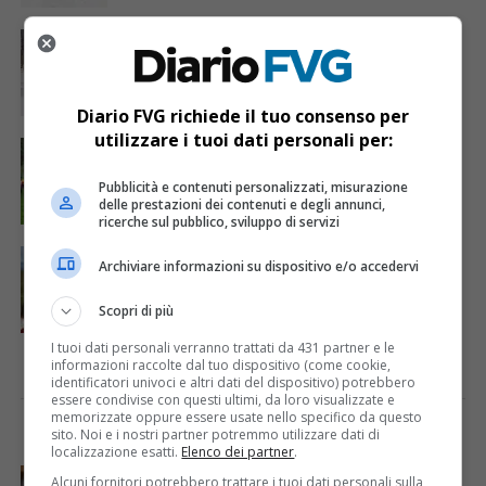
CRONACA & ATTUALITÀ
4 anni fa
A Piancavallo in 280 per la prima tappa
della Hell’s Series 2022
Diario FVG richiede il tuo consenso per
utilizzare i tuoi dati personali per:
CRONACA & ATTUALITÀ
6 anni fa
Ritrovato senza vita l’escursionista
quarantenne scomparso da due giorni
Pubblicità e contenuti personalizzati, misurazione
delle prestazioni dei contenuti e degli annunci,
ricerche sul pubblico, sviluppo di servizi
CRONACA & ATTUALITÀ
6 anni fa
Archiviare informazioni su dispositivo e/o accedervi
Non fa rientro a casa: si cerca un 40enne
in Piancavallo
Scopri di più
I tuoi dati personali verranno trattati da 431 partner e le
informazioni raccolte dal tuo dispositivo (come cookie,
identificatori univoci e altri dati del dispositivo) potrebbero
essere condivise con questi ultimi, da loro visualizzate e
memorizzate oppure essere usate nello specifico da questo
I PIÙ VISTI
ULTIME NOTIZIE
sito. Noi e i nostri partner potremmo utilizzare dati di
localizzazione esatti.
Elenco dei partner
.
CRONACA & ATTUALITÀ
6 giorni fa
Alcuni fornitori potrebbero trattare i tuoi dati personali sulla