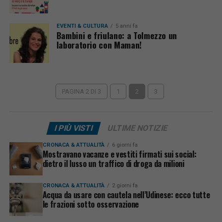
EVENTI & CULTURA
5 anni fa
Bambini e friulano: a Tolmezzo un
laboratorio con Maman!
PAGINA 2 DI 3
1
2
3
I PIÙ VISTI
ULTIME NOTIZIE
CRONACA & ATTUALITÀ
6 giorni fa
Mostravano vacanze e vestiti firmati sui social:
dietro il lusso un traffico di droga da milioni
CRONACA & ATTUALITÀ
2 giorni fa
Acqua da usare con cautela nell’Udinese: ecco tutte
le frazioni sotto osservazione