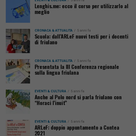
EVENTI & CULTURA
5 anni fa
Lenghis.me: ecco il corso per utilizzarlo al
meglio
CRONACA & ATTUALITÀ
5 anni fa
Scuola: dall’ARLeF nuovi testi per i docenti
di friulano
CRONACA & ATTUALITÀ
5 anni fa
Presentata la III Conferenza regionale
sulla lingua friulana
EVENTI & CULTURA
5 anni fa
Anche al Polo nord si parla friulano con
“Horaci l’inuit”
EVENTI & CULTURA
5 anni fa
ARLeF: doppio appuntamento a Contea
2021