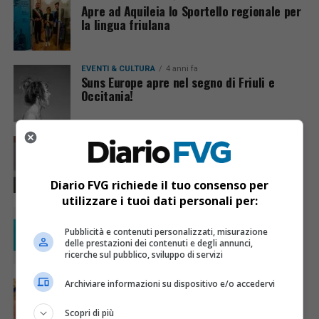
Apre ad Aquileia lo Sportello regionale per
la lingua friulana
EVENTI & CULTURA
4 anni fa
Suns Europe apre nel segno di Friuli e
Occitania!
EVENTI & CULTURA
4 anni fa
Suns Europe: presentata l’ottava edizione
Diario FVG richiede il tuo consenso per
utilizzare i tuoi dati personali per:
EVENTI & CULTURA
4 anni fa
Lanciato il bando per individuare i
Pubblicità e contenuti personalizzati, misurazione
certificatori del friulano
delle prestazioni dei contenuti e degli annunci,
ricerche sul pubblico, sviluppo di servizi
Archiviare informazioni su dispositivo e/o accedervi
CRONACA & ATTUALITÀ
4 anni fa
Scuola: crescono le adesioni alla lingua
friulana
Scopri di più