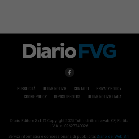
PUBBLICITÀ
ULTIME NOTIZIE
CONTATTI
PRIVACY POLICY
COOKIE POLICY
DEPOSITPHOTOS
ULTIME NOTIZIE ITALIA
Diario Editore S.r.l. © Copyright 2025 Tutti i diritti riservati. CF, Partita
I.V.A. n. 02627740026
Servizi informatici e concessionaria di pubblicità:
Diario del Web S.r.l.