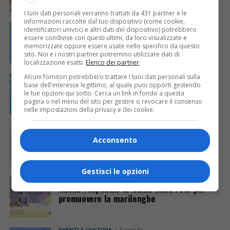
I tuoi dati personali verranno trattati da 431 partner e le
informazioni raccolte dal tuo dispositivo (come cookie,
EVENTI & CULTURA
4 anni fa
identificatori univoci e altri dati del dispositivo) potrebbero
Fieste de Patrie dal Friûl: pubblicato il
essere condivise con questi ultimi, da loro visualizzate e
bando dell’ARLeF
memorizzate oppure essere usate nello specifico da questo
sito. Noi e i nostri partner potremmo utilizzare dati di
localizzazione esatti.
Elenco dei partner
.
Alcuni fornitori potrebbero trattare i tuoi dati personali sulla
CRONACA & ATTUALITÀ
5 anni fa
Friulano a scuola? Un aiuto anche nella
base dell'interesse legittimo, al quale puoi opporti gestendo
le tue opzioni qui sotto. Cerca un link in fondo a questa
matematica!
pagina o nel menu del sito per gestire o revocare il consenso
nelle impostazioni della privacy e dei cookie.
EVENTI & CULTURA
5 anni fa
Imparare il friulano divertendosi si può:
Acconsento
arriva su TikTok il nuovo “Tic e Tac Furlan”
Gestisci le opzioni
CRONACA & ATTUALITÀ
5 anni fa
Anche l’ospedale di Udine nella rete per
promuovere la marilenghe