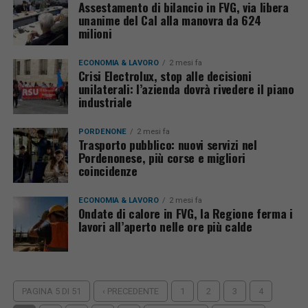
Assestamento di bilancio in FVG, via libera
unanime del Cal alla manovra da 624
milioni
ECONOMIA & LAVORO
2 mesi fa
Crisi Electrolux, stop alle decisioni
unilaterali: l’azienda dovrà rivedere il piano
industriale
PORDENONE
2 mesi fa
Trasporto pubblico: nuovi servizi nel
Pordenonese, più corse e migliori
coincidenze
ECONOMIA & LAVORO
2 mesi fa
Ondate di calore in FVG, la Regione ferma i
lavori all’aperto nelle ore più calde
PAGINA 5 DI 51
‹ PRECEDENTE
1
2
3
4