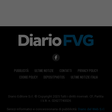
PUBBLICITÀ
ULTIME NOTIZIE
CONTATTI
PRIVACY POLICY
COOKIE POLICY
DEPOSITPHOTOS
ULTIME NOTIZIE ITALIA
Diario Editore S.r.l. © Copyright 2025 Tutti i diritti riservati. CF, Partita
I.V.A. n. 02627740026
Servizi informatici e concessionaria di pubblicità:
Diario del Web S.r.l.