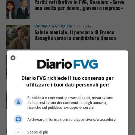
Parità retributiva in FVG, Rosolen: «Serve
una svolta per donne, giovani e imprese»
CRONACA & ATTUALITÀ
2 mesi fa
Salute mentale, il pensiero di Franco
Basaglia verso la candidatura Unesco
CRONACA & ATTUALITÀ
2 mesi fa
Movida sicura a Trieste, arrivano gli
steward nei weekend di giugno
Diario FVG richiede il tuo consenso per
utilizzare i tuoi dati personali per:
REGIONE FVG
2 mesi fa
Case della comunità, avviso pubblico di
Asugi per coinvolgere il Terzo settore
Pubblicità e contenuti personalizzati, misurazione
delle prestazioni dei contenuti e degli annunci,
ricerche sul pubblico, sviluppo di servizi
REGIONE FVG
2 mesi fa
Archiviare informazioni su dispositivo e/o accedervi
Sanità FVG, diplomati 30 nuovi medici di
famiglia per rafforzare l’assistenza
Scopri di più
primaria