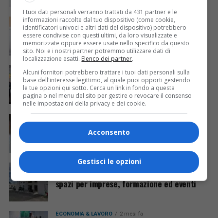
I tuoi dati personali verranno trattati da 431 partner e le
informazioni raccolte dal tuo dispositivo (come cookie,
REGIONE FVG
2 mesi fa
Associazione dinAMICI, donato all’ospedale
identificatori univoci e altri dati del dispositivo) potrebbero
essere condivise con questi ultimi, da loro visualizzate e
di Cattinara un nuovo macchinario per la
memorizzate oppure essere usate nello specifico da questo
chirurgia oncologica
sito. Noi e i nostri partner potremmo utilizzare dati di
localizzazione esatti.
Elenco dei partner
.
ECONOMIA & LAVORO
2 mesi fa
Alcuni fornitori potrebbero trattare i tuoi dati personali sulla
Mirabilia 2026, oltre 500 operatori a Udine
base dell'interesse legittimo, al quale puoi opporti gestendo
per promuovere turismo e agroalimentare
le tue opzioni qui sotto. Cerca un link in fondo a questa
pagina o nel menu del sito per gestire o revocare il consenso
nelle impostazioni della privacy e dei cookie.
ECONOMIA & LAVORO
2 mesi fa
Banca d’Italia promuove il Friuli-Venezia
Acconsento
Giulia, crescita sopra la media nazionale
Gestisci le opzioni
INNOVAZIONE
2 mesi fa
TEC4I FVG rilancia il polo di Amaro: nuovi
spazi per imprese, formazione ed eventi
ECONOMIA & LAVORO
2 mesi fa