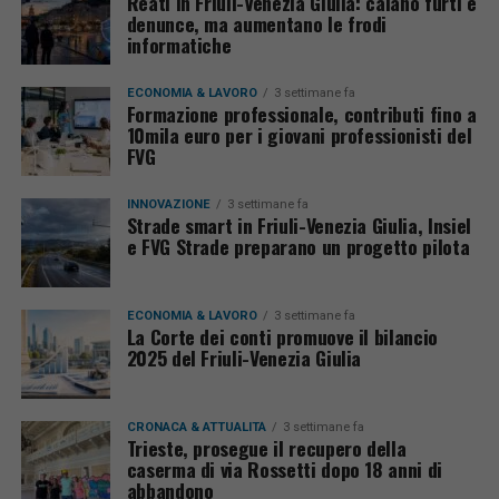
Reati in Friuli-Venezia Giulia: calano furti e
denunce, ma aumentano le frodi
informatiche
ECONOMIA & LAVORO
3 settimane fa
Formazione professionale, contributi fino a
10mila euro per i giovani professionisti del
FVG
INNOVAZIONE
3 settimane fa
Strade smart in Friuli-Venezia Giulia, Insiel
e FVG Strade preparano un progetto pilota
ECONOMIA & LAVORO
3 settimane fa
La Corte dei conti promuove il bilancio
2025 del Friuli-Venezia Giulia
CRONACA & ATTUALITÀ
3 settimane fa
Trieste, prosegue il recupero della
caserma di via Rossetti dopo 18 anni di
abbandono