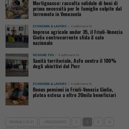
Martignacco: raccolta solidale di beni di
prima necessità per le famiglie colpite dal
terremoto in Venezuela
ECONOMIA & LAVORO
4 settimane fa
Imprese agricole under 35, il Friuli-Venezia
Giulia controcorrente sfida il calo
nazionale
REGIONE FVG
4 settimane fa
Sanità territoriale, AsFo centra il 100%
degli obiettivi del Pnrr
ECONOMIA & LAVORO
4 settimane fa
Bonus pensioni in Friuli-Venezia Giulia,
platea estesa a oltre 20mila beneficiari
PAGINA 2 DI 51
‹ PRECEDENTE
1
2
3
4