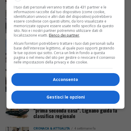
I tuoi dati personali verranno trattati da 431 partner e le
informazioni raccolte dal tuo dispositivo (come cookie,
CRONACA & ATTUALITÀ
4 settimane fa
Ferrovie regionali, Fvg ai vertici nazionali
identificatori univoci e altri dati del dispositivo) potrebbero
essere condivise con questi ultimi, da loro visualizzate e
per qualità e gradimento
memorizzate oppure essere usate nello specifico da questo
sito. Noi e i nostri partner potremmo utilizzare dati di
localizzazione esatti.
Elenco dei partner
.
CRONACA & ATTUALITÀ
4 settimane fa
Alcuni fornitori potrebbero trattare i tuoi dati personali sulla
Chiusura H4 slovena, accordo Regione-
base dell'interesse legittimo, al quale puoi opporti gestendo
Sdag: 465 stalli gratuiti per camion a
le tue opzioni qui sotto. Cerca un link in fondo a questa
Gorizia
pagina o nel menu del sito per gestire o revocare il consenso
nelle impostazioni della privacy e dei cookie.
CRONACA & ATTUALITÀ
4 settimane fa
Trasporti, confermato lo sconto del 50%
Acconsento
sugli abbonamenti per gli studenti del
Friuli-Venezia Giulia
Gestisci le opzioni
ECONOMIA & LAVORO
4 settimane fa
Ilia FVG, oltre 105mila comunicazioni per la
“prima seconda casa”. Lignano guida la
classifica regionale
CRONACA & ATTUALITÀ
4 settimane fa