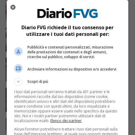
Tentata rapina alla sagra di Tavagnacco:
73enne mette in fuga il malvivente
Diario FVG richiede il tuo consenso per
CRONACA & ATTUALITÀ
2 anni fa
utilizzare i tuoi dati personali per:
Aggressione a Udine: tre sconosciuti
rapinano un ragazzo di 20 anni
Pubblicità e contenuti personalizzati, misurazione
delle prestazioni dei contenuti e degli annunci,
ricerche sul pubblico, sviluppo di servizi
CRONACA & ATTUALITÀ
2 anni fa
Furto di prosciutti a Rivignano Teor: sette
Archiviare informazioni su dispositivo e/o accedervi
arresti per un colpo da 200 mila euro
Scopri di più
CRONACA & ATTUALITÀ
2 anni fa
I tuoi dati personali verranno trattati da 431 partner e le
Furti a Trieste: colpo da 40mila euro
informazioni raccolte dal tuo dispositivo (come cookie,
scuote la città
identificatori univoci e altri dati del dispositivo) potrebbero
essere condivise con questi ultimi, da loro visualizzate e
memorizzate oppure essere usate nello specifico da questo
sito. Noi e i nostri partner potremmo utilizzare dati di
CRONACA & ATTUALITÀ
3 anni fa
localizzazione esatti.
Elenco dei partner
.
Carabinieri, arrestati i ladri sul
Alcuni fornitori potrebbero trattare i tuoi dati personali sulla
monopattino: in manette un italiano e un
base dell'interesse legittimo, al quale puoi opporti gestendo