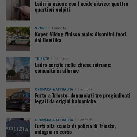
Ladri in azione con l’acido nitrico: quattro
quartieri colpiti
SPORT
1 anno fa
Koper-Viking finisce male: disordini fuori
dal Bonifika
TRIESTE
1 anno fa
Ladro seriale nelle chiese istriane:
comunità in allarme
CRONACA & ATTUALITÀ
1 anno fa
Furto a Trieste: denunciati tre pregiudicati
legati da origini balcaniche
CRONACA & ATTUALITÀ
1 anno fa
Furti alla scuola di polizia di Trieste,
indagini in corso