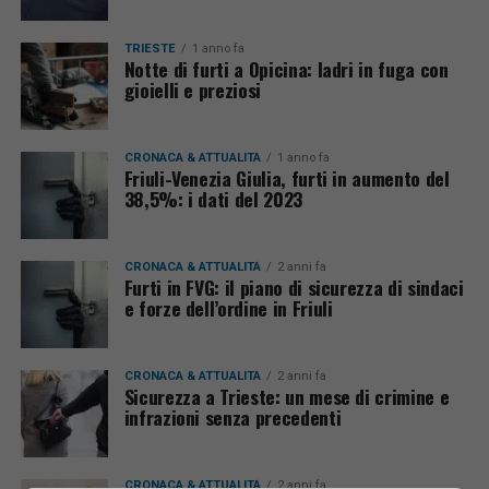
TRIESTE
1 anno fa
Notte di furti a Opicina: ladri in fuga con
gioielli e preziosi
CRONACA & ATTUALITÀ
1 anno fa
Friuli-Venezia Giulia, furti in aumento del
38,5%: i dati del 2023
CRONACA & ATTUALITÀ
2 anni fa
Furti in FVG: il piano di sicurezza di sindaci
e forze dell’ordine in Friuli
CRONACA & ATTUALITÀ
2 anni fa
Sicurezza a Trieste: un mese di crimine e
infrazioni senza precedenti
CRONACA & ATTUALITÀ
2 anni fa