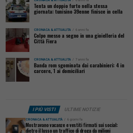
CRONACA & ATTUALITÀ
6 anni fa
Tenta un doppio furto nella stessa
giornata: tunisino 39enne finisce in cella
CRONACA & ATTUALITÀ
6 anni fa
Colpo messo a segno in una gioielleria del
Città Fiera
CRONACA & ATTUALITÀ
7 anni fa
Banda rom sgominata dai carabinieri: 4 in
carcere, 1 ai domiciliari
I PIÙ VISTI
ULTIME NOTIZIE
CRONACA & ATTUALITÀ
6 giorni fa
Mostravano vacanze e vestiti firmati sui social:
dietro il lusso un traffico di droga da milioni