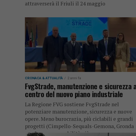
attraverserà il Friuli il 24 maggio
CRONACA & ATTUALITÀ
2 anni fa
FvgStrade, manutenzione e sicurezza a
centro del nuovo piano industriale
La Regione FVG sostiene FvgStrade nel
potenziare manutenzione, sicurezza e nuove
opere. Meno burocrazia, più ciclabili e grandi
progetti (Cimpello-Sequals-Gemona, Gronda
nord), per una mobilità più...