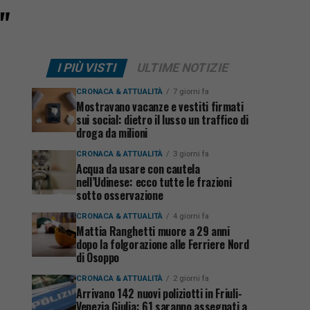
"
I PIÙ VISTI
ULTIME NOTIZIE
CRONACA & ATTUALITÀ
7 giorni fa
Mostravano vacanze e vestiti firmati
sui social: dietro il lusso un traffico di
droga da milioni
CRONACA & ATTUALITÀ
3 giorni fa
Acqua da usare con cautela
nell’Udinese: ecco tutte le frazioni
sotto osservazione
CRONACA & ATTUALITÀ
4 giorni fa
Mattia Ranghetti muore a 29 anni
dopo la folgorazione alle Ferriere Nord
di Osoppo
CRONACA & ATTUALITÀ
2 giorni fa
Arrivano 142 nuovi poliziotti in Friuli-
Venezia Giulia: 61 saranno assegnati a