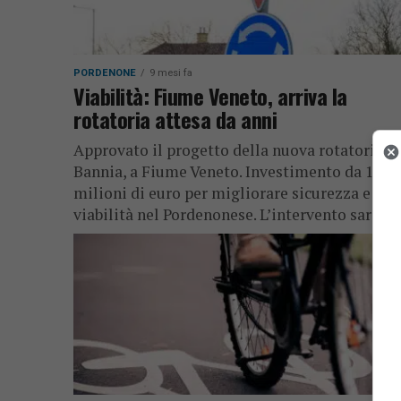
PORDENONE
9 mesi fa
Viabilità: Fiume Veneto, arriva la
rotatoria attesa da anni
Approvato il progetto della nuova rotatoria di
Bannia, a Fiume Veneto. Investimento da 1,35
milioni di euro per migliorare sicurezza e
viabilità nel Pordenonese. L’intervento sarà...