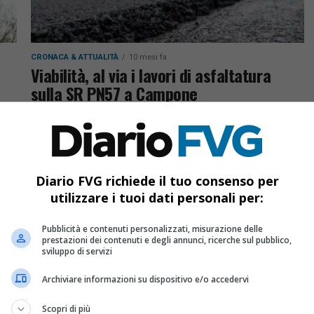
CRONACA & ATTUALITÀ
10 mesi fa
Viabilità, al via i lavori di asfaltatura
sulla SR PN57 a Campone
Il 20 ottobre inizieranno i lavori di asfaltatura
sulla SR PN57 a Campone, nell’ambito del
progetto P576. L’intervento, curato da Fvg Strade,
mira a migliorare sicurezza...
Diario FVG richiede il tuo consenso per
utilizzare i tuoi dati personali per:
Pubblicità e contenuti personalizzati, misurazione delle
prestazioni dei contenuti e degli annunci, ricerche sul pubblico,
sviluppo di servizi
Archiviare informazioni su dispositivo e/o accedervi
Scopri di più