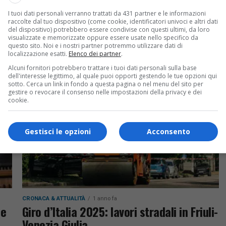
INNOVAZIONE
1 anno fa
I tuoi dati personali verranno trattati da 431 partner e le informazioni
Cicloturismo, al via la maxi ciclovia
raccolte dal tuo dispositivo (come cookie, identificatori univoci e altri dati
to
Trieste-Lignano-Venezia
del dispositivo) potrebbero essere condivise con questi ultimi, da loro
visualizzate e memorizzate oppure essere usate nello specifico da
questo sito. Noi e i nostri partner potremmo utilizzare dati di
Accelerano i lavori della ciclovia Trieste-
localizzazione esatti.
Elenco dei partner
.
Lignano-Venezia in Friuli-Venezia Giulia,
Alcuni fornitori potrebbero trattare i tuoi dati personali sulla base
investimento di 33 milioni per 60 km di percorso
no
dell'interesse legittimo, al quale puoi opporti gestendo le tue opzioni qui
sotto. Cerca un link in fondo a questa pagina o nel menu del sito per
turistico. Inizio lavori il 18 agosto, conclusione
del
gestire o revocare il consenso nelle impostazioni della privacy e dei
entro...
cookie.
Gestisci le opzioni
Acconsento
CRONACA & ATTUALITÀ
1 anno fa
se
Giro d’Italia 2025: lavori stradali in Friuli-
Venezia Giulia