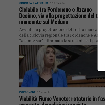
CRONACA & ATTUALITÀ
10 mesi fa
Ciclabile tra Pordenone e Azzano
Decimo, via alla progettazione del trat
mancante sul Meduna
Avviata la progettazione del tratto mancante
della ciclovia regionale tra Pordenone e Azza
Decimo: sarà eliminata la strettoia sul ponte 
Meduna, più sicurezza e continuità...
PORDENONE
1 anno fa
Viabilità Fiume Veneto: rotatorie in fa
avanzata, demolizioni previste