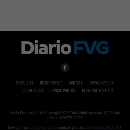
PUBBLICITÀ
ULTIME NOTIZIE
CONTATTI
PRIVACY POLICY
COOKIE POLICY
DEPOSITPHOTOS
ULTIME NOTIZIE ITALIA
Diario Editore S.r.l. © Copyright 2025 Tutti i diritti riservati. CF, Partita
I.V.A. n. 02627740026
Servizi informatici e concessionaria di pubblicità:
Diario del Web S.r.l.