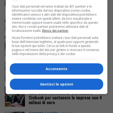
I tuoi dati personali verranno trattati da 431 partner e le
informazioni raccolte dal tuo dispositivo (come cookie,
INNOVAZIONE
2 anni fa
identificatori univoci e altri dati del dispositivo) potrebbero
Assemblea degli Agenti di commercio, un
essere condivise con questi ultimi, da loro visualizzate e
nuovo sguardo su IA e rinnovo
memorizzate oppure essere usate nello specifico da questo
generazionale
sito. Noi e i nostri partner potremmo utilizzare dati di
localizzazione esatti.
Elenco dei partner
.
Alcuni fornitori potrebbero trattare i tuoi dati personali sulla
CRONACA & ATTUALITÀ
3 anni fa
Bini annuncia: «Prestiti a tassi agevolati
base dell'interesse legittimo, al quale puoi opporti gestendo
le tue opzioni qui sotto. Cerca un link in fondo a questa
per le imprese colpite dal maltempo»
pagina o nel menu del sito per gestire o revocare il consenso
nelle impostazioni della privacy e dei cookie.
ECONOMIA & LAVORO
3 anni fa
Dottorati innovativi finanziati dal Pnrr:
Acconsento
l’Università “apre” alle necessità delle
imprese
Gestisci le opzioni
ECONOMIA & LAVORO
4 anni fa
Caro bollette, accordo tra Friulia e
Civibank per sostenere le imprese con 4
milioni di euro