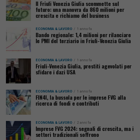
Il Friuli Venezia Giulia scommette sul
futuro: una manovra da 860 milioni per
crescita e richiamo del business
ECONOMIA & LAVORO
1 anno fa
Bando regionale: 1,4 milioni per rilanciare
le PMI del terziario in Friuli-Venezia Giulia
ECONOMIA & LAVORO
1 anno fa
Friuli-Venezia Giulia, prestiti agevolati per
sfidare i dazi USA
ECONOMIA & LAVORO
1 anno fa
FIN4I, la bussola per le imprese FVG alla
ricerca di fondi e contributi
ECONOMIA & LAVORO
2 anni fa
Imprese FVG 2024: segnali di crescita, ma i
settori tradizionali soffrono