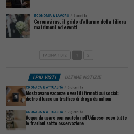
ECONOMIA & LAVORO
6 anni fa
Coronavirus, il grido d’allarme della filiera
matrimoni ed eventi
PAGINA 1 DI 2
1
2
I PIÙ VISTI
ULTIME NOTIZIE
CRONACA & ATTUALITÀ
6 giorni fa
Mostravano vacanze e vestiti firmati sui social:
dietro il lusso un traffico di droga da milioni
CRONACA & ATTUALITÀ
2 giorni fa
Acqua da usare con cautela nell’Udinese: ecco tutte
le frazioni sotto osservazione