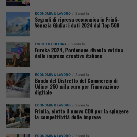
ECONOMIA & LAVORO
2 anni fa
Segnali di ripresa economica in Friuli-
Venezia Giulia: i dati 2024 dal Top 500
EVENTI & CULTURA
2 anni fa
Eureka 2024, Pordenone diventa vetrina
delle imprese creative italiane
ECONOMIA & LAVORO
2 anni fa
Bando del Distretto del Commercio di
Udine: 250 mila euro per l’innovazione
digitale
ECONOMIA & LAVORO
2 anni fa
Friulia, eletto il nuovo CDA per la spingere
la competitività delle imprese
ECONOMIA & LAVORO
2 anni fa