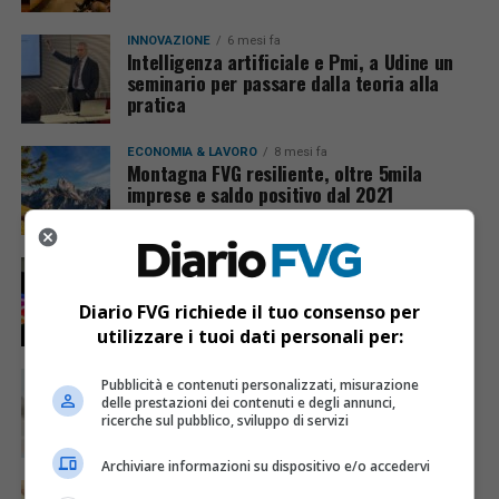
INNOVAZIONE
6 mesi fa
Intelligenza artificiale e Pmi, a Udine un
seminario per passare dalla teoria alla
pratica
ECONOMIA & LAVORO
8 mesi fa
Montagna FVG resiliente, oltre 5mila
imprese e saldo positivo dal 2021
CRONACA & ATTUALITÀ
8 mesi fa
Falso profilo Instagram della Camera di
Commercio di Pordenone-Udine, scatta
Diario FVG richiede il tuo consenso per
l’allerta agli utenti
utilizzare i tuoi dati personali per:
ECONOMIA & LAVORO
8 mesi fa
Pubblicità e contenuti personalizzati, misurazione
Domanda di lavoro in FVG in lieve
delle prestazioni dei contenuti e degli annunci,
rallentamento a dicembre, ma crescono
ricerche sul pubblico, sviluppo di servizi
costruzioni e turismo
Archiviare informazioni su dispositivo e/o accedervi
ECONOMIA & LAVORO
9 mesi fa