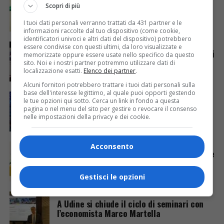
FVG, scontro sulla riforma carburanti: la
Scopri di più
Regione accelera sull’app QR, opposizioni
all’attacco
I tuoi dati personali verranno trattati da 431 partner e le
informazioni raccolte dal tuo dispositivo (come cookie,
identificatori univoci e altri dati del dispositivo) potrebbero
EVENTI & CULTURA
9 mesi fa
essere condivise con questi ultimi, da loro visualizzate e
Premiazione Cciaa Pn-Ud 2025, 74 storie di
memorizzate oppure essere usate nello specifico da questo
creatività che fanno crescere il territorio
sito. Noi e i nostri partner potremmo utilizzare dati di
localizzazione esatti.
Elenco dei partner
.
Alcuni fornitori potrebbero trattare i tuoi dati personali sulla
base dell'interesse legittimo, al quale puoi opporti gestendo
EVENTI & CULTURA
9 mesi fa
le tue opzioni qui sotto. Cerca un link in fondo a questa
Innovazione e inclusione, il futuro digitale
pagina o nel menu del sito per gestire o revocare il consenso
al centro del convegno Insiel
nelle impostazioni della privacy e dei cookie.
ECONOMIA & LAVORO
9 mesi fa
Acconsento
Economia resiliente in FVG: export +6,6% e
Pil in crescita
Gestisci le opzioni
ECONOMIA & LAVORO
9 mesi fa
A Udine si chiude il ciclo di seminari con
l’economista Marco Martella