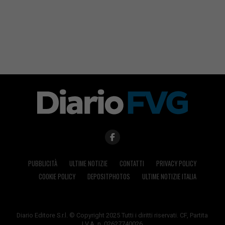
PUBBLICITÀ
ULTIME NOTIZIE
CONTATTI
PRIVACY POLICY
COOKIE POLICY
DEPOSITPHOTOS
ULTIME NOTIZIE ITALIA
Diario Editore S.r.l. © Copyright 2025 Tutti i diritti riservati. CF, Partita
I.V.A. n. 02627740026