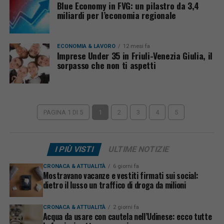
Blue Economy in FVG: un pilastro da 3,4
miliardi per l’economia regionale
ECONOMIA & LAVORO
12 mesi fa
Imprese Under 35 in Friuli-Venezia Giulia, il
sorpasso che non ti aspetti
PAGINA 1 DI 5
1
2
3
4
5
I PIÙ VISTI
ULTIME NOTIZIE
CRONACA & ATTUALITÀ
6 giorni fa
Mostravano vacanze e vestiti firmati sui social:
dietro il lusso un traffico di droga da milioni
CRONACA & ATTUALITÀ
2 giorni fa
Acqua da usare con cautela nell’Udinese: ecco tutte