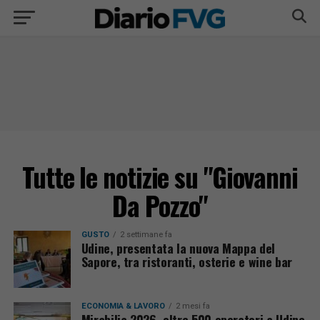
Tutte le notizie su "Giovanni
Da Pozzo"
GUSTO
2 settimane fa
Udine, presentata la nuova Mappa del
Sapore, tra ristoranti, osterie e wine bar
ECONOMIA & LAVORO
2 mesi fa
Mirabilia 2026, oltre 500 operatori a Udine