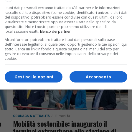
CRONACA & ATTUALITÀ
11 mesi fa
I tuoi dati personali verranno trattati da 431 partner e le informazioni
e
Festival del Cambiamento Gorizia 2025:
raccolte dal tuo dispositivo (come cookie, identificatori univoci e altri dati
programma e temi
del dispositivo) potrebbero essere condivise con questi ultimi, da loro
visualizzate e memorizzate oppure essere usate nello specifico da
questo sito. Noi e i nostri partner potremmo utilizzare dati di
Fedriga: «Il Festival del Cambiamento è un
localizzazione esatti.
Elenco dei partner
.
appuntamento cruciale per riflettere su pace,
Alcuni fornitori potrebbero trattare i tuoi dati personali sulla base
pa
giustizia e futuro dell’Europa»
dell'interesse legittimo, al quale puoi opporti gestendo le tue opzioni qui
sotto. Cerca un link in fondo a questa pagina o nel menu del sito per
gestire o revocare il consenso nelle impostazioni della privacy e dei
cookie.
Gestisci le opzioni
Acconsento
CRONACA & ATTUALITÀ
11 mesi fa
e
Mobilità sostenibile: inaugurato il
terminal extraurbano alla stazione di