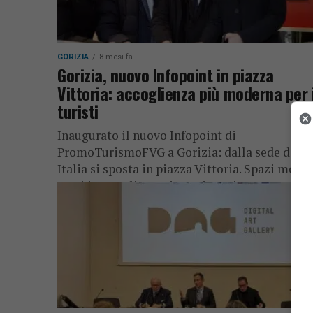
GORIZIA
8 mesi fa
Gorizia, nuovo Infopoint in piazza
Vittoria: accoglienza più moderna per 
turisti
Inaugurato il nuovo Infopoint di
PromoTurismoFVG a Gorizia: dalla sede di co
Italia si sposta in piazza Vittoria. Spazi moder
orari invernali estesi e turismo in...