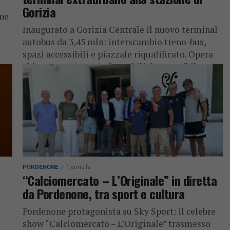
Gorizia
one
e
Inaugurato a Gorizia Centrale il nuovo terminal
autobus da 3,45 mln: interscambio treno-bus,
spazi accessibili e piazzale riqualificato. Opera
chiave per GO!2025 e la mobilità sostenibile...
PORDENONE
1 anno fa
“Calciomercato – L’Originale” in diretta
da Pordenone, tra sport e cultura
Pordenone protagonista su Sky Sport: il celebre
show “Calciomercato – L’Originale” trasmesso