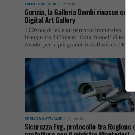
EVENTI & CULTURA
9 mesi fa
Gorizia, la Galleria Bombi rinasce com
Digital Art Gallery
1.000 mq di led e un percorso immersivo
inaugurato dall’opera “Data Tunnel” di Refik
Anadol per la più grande installazione d'Euro
CRONACA & ATTUALITÀ
11 mesi fa
Sicurezza Fvg, protocollo tra Regione 
prefetture con il ministro Piantedosi