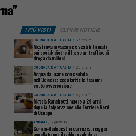
rna"
I PIÙ VISTI
ULTIME NOTIZIE
CRONACA & ATTUALITÀ
6 giorni fa
Mostravano vacanze e vestiti firmati
sui social: dietro il lusso un traffico di
droga da milioni
CRONACA & ATTUALITÀ
2 giorni fa
Acqua da usare con cautela
nell’Udinese: ecco tutte le frazioni
sotto osservazione
CRONACA & ATTUALITÀ
3 giorni fa
Mattia Ranghetti muore a 29 anni
dopo la folgorazione alle Ferriere Nord
di Osoppo
ANIMALI
7 giorni fa
Gorizia-Budapest in carrozza, viaggio
annullato per il caldo: esplode la