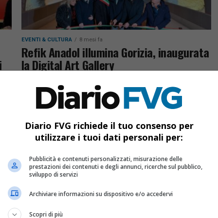
EVENTI & CULTURA
8 mesi fa
Refik Anadol illumina Gorizia, inaugurata
i
la Digital Art Gallery
A Gorizia inaugurata la Digital Art Gallery nella
galleria Bombi: il tunnel digitale più grande
d’Europa apre con un’installazione immersiva di
rso
Refik Anadol
ni,
Diario FVG richiede il tuo consenso per
utilizzare i tuoi dati personali per:
Pubblicità e contenuti personalizzati, misurazione delle
prestazioni dei contenuti e degli annunci, ricerche sul pubblico,
sviluppo di servizi
Archiviare informazioni su dispositivo e/o accedervi
Scopri di più