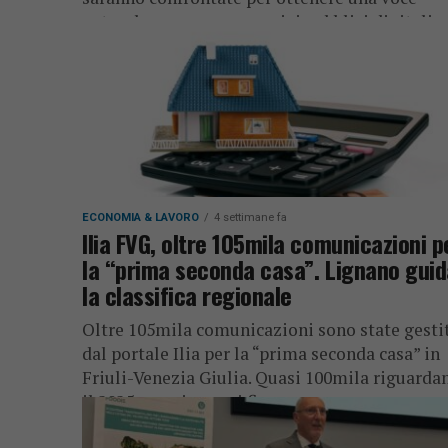
naturale e preparare servizi pubblici digitali
più...
ECONOMIA & LAVORO
4 settimane fa
Ilia FVG, oltre 105mila comunicazioni p
la “prima seconda casa”. Lignano guid
la classifica regionale
Oltre 105mila comunicazioni sono state gesti
dal portale Ilia per la “prima seconda casa” in
Friuli-Venezia Giulia. Quasi 100mila riguarda
il 2025, con risparmi fino a...