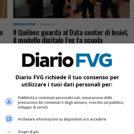
INNOVAZIONE
2 mesi fa
ln
Il Québec guarda al Data center di Insiel,
il modello digitale Fvg fa scuola
Il Québec guarda al modello digitale del Friuli-
 in
Venezia Giulia: visita al Data center Insiel e
confronto con la Regione su IA, quantistica,
cybersecurity, dati pubblici e...
Diario FVG richiede il tuo consenso per
utilizzare i tuoi dati personali per:
Pubblicità e contenuti personalizzati, misurazione delle
prestazioni dei contenuti e degli annunci, ricerche sul pubblico,
sviluppo di servizi
Archiviare informazioni su dispositivo e/o accedervi
Scopri di più