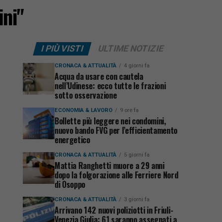
ini"
I PIÙ VISTI
ULTIME NOTIZIE
CRONACA & ATTUALITÀ
4 giorni fa
Acqua da usare con cautela
nell’Udinese: ecco tutte le frazioni
sotto osservazione
ECONOMIA & LAVORO
9 ore fa
Bollette più leggere nei condomini,
nuovo bando FVG per l’efficientamento
energetico
CRONACA & ATTUALITÀ
5 giorni fa
Mattia Ranghetti muore a 29 anni
dopo la folgorazione alle Ferriere Nord
di Osoppo
CRONACA & ATTUALITÀ
3 giorni fa
Arrivano 142 nuovi poliziotti in Friuli-
Venezia Giulia: 61 saranno assegnati a