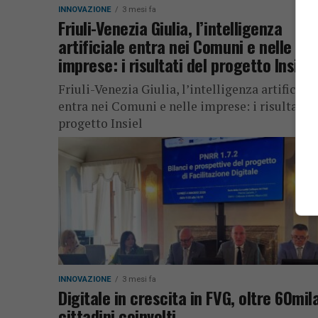
INNOVAZIONE
3 mesi fa
Friuli-Venezia Giulia, l’intelligenza
artificiale entra nei Comuni e nelle
imprese: i risultati del progetto Insiel
Friuli-Venezia Giulia, l’intelligenza artificiale
entra nei Comuni e nelle imprese: i risultati d
progetto Insiel
INNOVAZIONE
3 mesi fa
Digitale in crescita in FVG, oltre 60mil
cittadini coinvolti