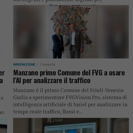
monitorare traffico, meteo, incendi e...
INNOVAZIONE
1 mese fa
er
Manzano primo Comune del FVG a usare
a
l’AI per analizzare il traffico
Manzano è il primo Comune del Friuli-Venezia
Giulia a sperimentare FVGVision Pro, sistema di
te
intelligenza artificiale di Insiel per analizzare in
tempo reale traffico, flussi e...
no