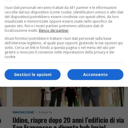
INNOVAZIONE
3 mesi fa
I tuoi dati personali verranno trattati da 431 partner e le informazioni
Innovazione digitale e Pnrr, a Trieste il
raccolte dal tuo dispositivo (come cookie, identificatori univoci e altri dati
bilancio del progetto Edih-PAI
del dispositivo) potrebbero essere condivise con questi ultimi, da loro
visualizzate e memorizzate oppure essere usate nello specifico da
questo sito. Noi e i nostri partner potremmo utilizzare dati di
Domani a Trieste l’evento finale del progetto
localizzazione esatti.
Elenco dei partner
.
Edih-PAI coordinato da Insiel: focus su
Alcuni fornitori potrebbero trattare i tuoi dati personali sulla base
innovazione digitale, intelligenza artificiale,
el
dell'interesse legittimo, al quale puoi opporti gestendo le tue opzioni qui
sotto. Cerca un link in fondo a questa pagina o nel menu del sito per
cybersecurity, sostenibilità e servizi avanzati per
gestire o revocare il consenso nelle impostazioni della privacy e dei
PA e imprese
cookie.
Gestisci le opzioni
Acconsento
INNOVAZIONE
3 mesi fa
a
Udine, riapre dopo 20 anni l’edificio di via
San Francesco e diventa hub Insiel