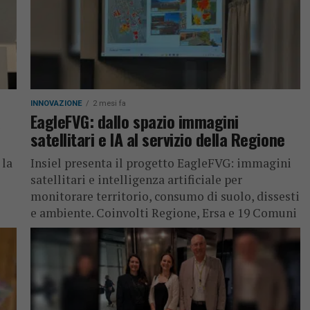
INNOVAZIONE
2 mesi fa
a
EagleFVG: dallo spazio immagini
satellitari e IA al servizio della Regione
 la
Insiel presenta il progetto EagleFVG: immagini
satellitari e intelligenza artificiale per
monitorare territorio, consumo di suolo, dissesti
e ambiente. Coinvolti Regione, Ersa e 19 Comuni