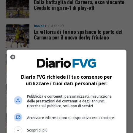
Dalla battaglia del Carnera, esce vincente
Cividale in gara-1 di play-off
BASKET
3 anni fa
La vittoria di Torino spalanca le porte del
Carnera per il nuovo derby friulano
BASKET
3 anni fa
L’OWW Udine s’è desta e annienta l’Urania
Milano
Diario FVG richiede il tuo consenso per
utilizzare i tuoi dati personali per:
BASKET
3 anni fa
Un buon secondo tempo regala la vittoria
all’APU contro Piacenza
Pubblicità e contenuti personalizzati, misurazione
delle prestazioni dei contenuti e degli annunci,
ricerche sul pubblico, sviluppo di servizi
BASKET
3 anni fa
Archiviare informazioni su dispositivo e/o accedervi
Finale ancora una volta amaro per l’OWW
Udine che perde con Torino
Scopri di più