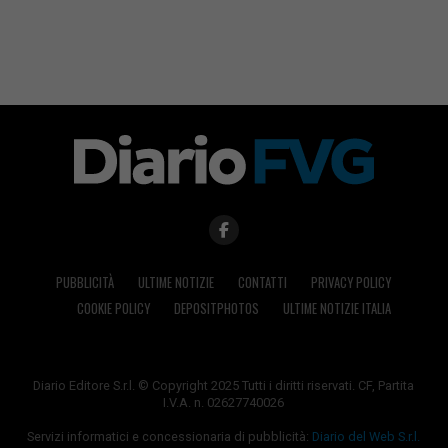
PUBBLICITÀ
ULTIME NOTIZIE
CONTATTI
PRIVACY POLICY
COOKIE POLICY
DEPOSITPHOTOS
ULTIME NOTIZIE ITALIA
Diario Editore S.r.l. © Copyright 2025 Tutti i diritti riservati. CF, Partita
I.V.A. n. 02627740026
Servizi informatici e concessionaria di pubblicità:
Diario del Web S.r.l.