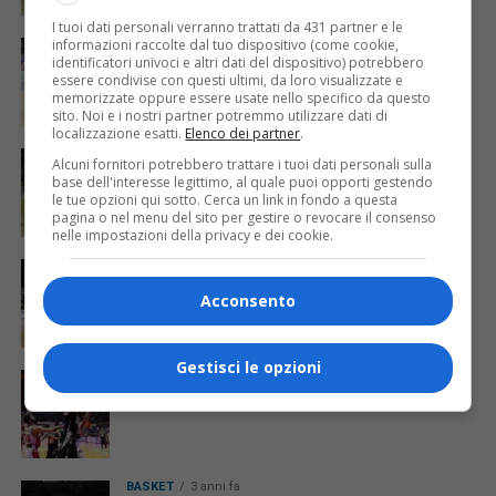
I tuoi dati personali verranno trattati da 431 partner e le
informazioni raccolte dal tuo dispositivo (come cookie,
BASKET
3 anni fa
L’OWW Udine si fa sfuggire nel finale la
identificatori univoci e altri dati del dispositivo) potrebbero
essere condivise con questi ultimi, da loro visualizzate e
vittoria a Milano
memorizzate oppure essere usate nello specifico da questo
sito. Noi e i nostri partner potremmo utilizzare dati di
localizzazione esatti.
Elenco dei partner
.
BASKET
3 anni fa
Alcuni fornitori potrebbero trattare i tuoi dati personali sulla
Vittoria in rimonta per l’OWW Udine che
base dell'interesse legittimo, al quale puoi opporti gestendo
batte Piacenza
le tue opzioni qui sotto. Cerca un link in fondo a questa
pagina o nel menu del sito per gestire o revocare il consenso
nelle impostazioni della privacy e dei cookie.
BASKET
3 anni fa
L’OWW Udine conclude la stagione regolare
Acconsento
battendo Nardò
Gestisci le opzioni
SPORT
3 anni fa
Non riesce l’impresa dell’OWW Udine a Forlì
BASKET
3 anni fa