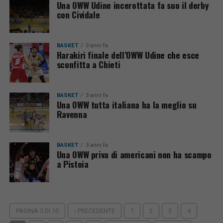
Una OWW Udine incerottata fa suo il derby
con Cividale
BASKET
3 anni fa
Harakiri finale dell’OWW Udine che esce
sconfitta a Chieti
BASKET
3 anni fa
Una OWW tutta italiana ha la meglio su
Ravenna
BASKET
3 anni fa
Una OWW priva di americani non ha scampo
a Pistoia
PAGINA 5 DI 10
‹ PRECEDENTE
1
2
3
4