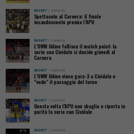
BASKET
3 anni fa
Spettacolo al Carnera: il finale
incandescente premia l’APU
BASKET
3 anni fa
L’OWW Udine fallisce il match point: la
serie con Cividale si decide giovedì al
Carnera
BASKET
3 anni fa
L’OWW Udine vince gara-3 a Cividale e
“vede” il passaggio del turno
BASKET
3 anni fa
Questa volta l’APU non sbaglia e riporta in
parità la serie con Cividale
BASKET
3 anni fa