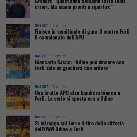
Graberi: “Quest’anno abbiamo fatto tanti
errori. Ma siamo pronti a ripartire”
BASKET
3 anni fa
Finisce in semifinale di gara-3 contro Forlì
il campionato dell’APU
BASKET
3 anni fa
Giancarlo Sacco: “Udine può vincere con
Forlì solo se giocherà con ardore”
BASKET
3 anni fa
Una brutta APU alza bandiera bianca a
Forlì. La serie si sposta ora a Udine
BASKET
3 anni fa
Si infrange sul ferro il tiro della vittoria
dell’OWW Udine a Forlì