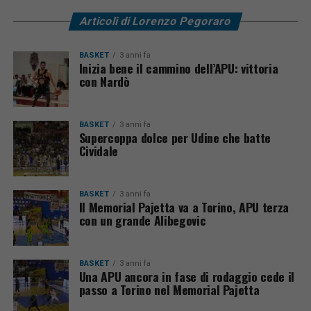
Articoli di Lorenzo Pegoraro
BASKET
3 anni fa
Inizia bene il cammino dell’APU: vittoria
con Nardò
BASKET
3 anni fa
Supercoppa dolce per Udine che batte
Cividale
BASKET
3 anni fa
Il Memorial Pajetta va a Torino, APU terza
con un grande Alibegovic
BASKET
3 anni fa
Una APU ancora in fase di rodaggio cede il
passo a Torino nel Memorial Pajetta